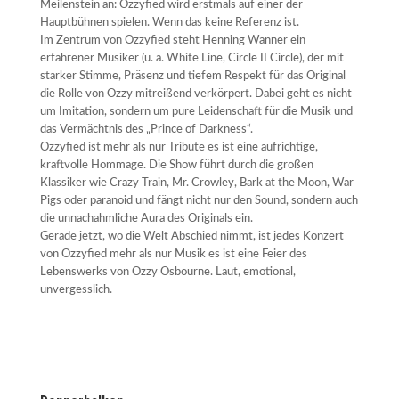
Meilenstein an: Ozzyfied wird erstmals auf einer der
Hauptbühnen spielen. Wenn das keine Referenz ist.
Im Zentrum von Ozzyfied steht Henning Wanner ein
erfahrener Musiker (u. a. White Line, Circle II Circle), der mit
starker Stimme, Präsenz und tiefem Respekt für das Original
die Rolle von Ozzy mitreißend verkörpert. Dabei geht es nicht
um Imitation, sondern um pure Leidenschaft für die Musik und
das Vermächtnis des „Prince of Darkness“.
Ozzyfied ist mehr als nur Tribute es ist eine aufrichtige,
kraftvolle Hommage. Die Show führt durch die großen
Klassiker wie Crazy Train, Mr. Crowley, Bark at the Moon, War
Pigs oder paranoid und fängt nicht nur den Sound, sondern auch
die unnachahmliche Aura des Originals ein.
Gerade jetzt, wo die Welt Abschied nimmt, ist jedes Konzert
von Ozzyfied mehr als nur Musik es ist eine Feier des
Lebenswerks von Ozzy Osbourne. Laut, emotional,
unvergesslich.