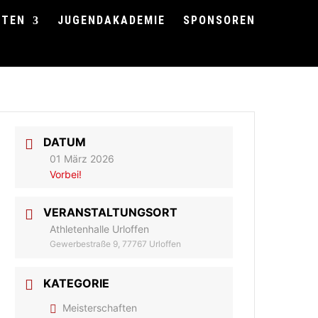
FTEN
JUGENDAKADEMIE
SPONSOREN
DATUM
01 März 2026
Vorbei!
VERANSTALTUNGSORT
Athletenhalle Urloffen
Gewerbestraße 9, 77767 Urloffen
KATEGORIE
Meisterschaften