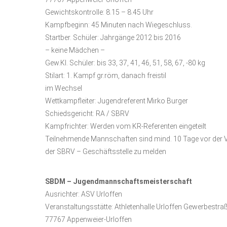
Gewichtskontrolle: 8.15 – 8.45 Uhr
Kampfbeginn: 45 Minuten nach Wiegeschluss.
Startber. Schüler: Jahrgänge 2012 bis 2016
– keine Mädchen –
Gew.Kl. Schüler: bis 33, 37, 41, 46, 51, 58, 67, -80 kg
Stilart: 1. Kampf gr.röm, danach freistil
im Wechsel
Wettkampfleiter: Jugendreferent Mirko Burger
Schiedsgericht: RA / SBRV
Kampfrichter: Werden vom KR-Referenten eingeteilt
Teilnehmende Mannschaften sind mind. 10 Tage vor der 
der SBRV – Geschäftsstelle zu melden
SBDM – Jugendmannschaftsmeisterschaft
Ausrichter: ASV Urloffen
Veranstaltungsstätte: Athletenhalle Urloffen Gewerbestra
77767 Appenweier-Urloffen