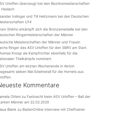
SV Urloffen überzeugt bei den Bezirksmeisterschaften
n Haslach
eander Irslinger und Till Heitzmann bei den Deutschen
eisterschaften U14
ram Shikho erkämpft sich die Bronzemedaille bei den
eutschen Ringermeisterschaften der Männer
eutsche Meisterschaften der Männer und Frauen
echs Ringer des ASV Urloffen für den SBRV am Start.
homas Knosp als Kampfrichter ebenfalls für die
ationalen Titelkämpfe nominiert.
SV Urloffen am letzten Wochenende in Aktion
nsgesamt sieben Mal Edelmetall für die Hornets aus
rloffen.
Neueste Kommentare
amela Otteni
zu
Fastnacht beim ASV Urloffen – Ball der
tarken Männer am 22.02.2020
laus Blank
zu
BadenOnline Interview mit Cheftrainer