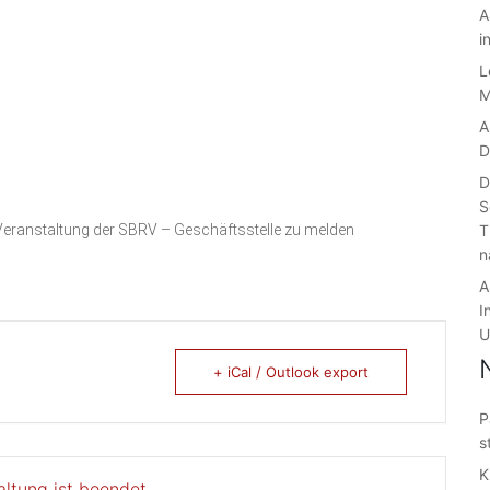
A
i
L
M
A
D
D
S
eranstaltung der SBRV – Geschäftsstelle zu melden
T
n
A
I
U
+ iCal / Outlook export
P
s
K
altung ist beendet.