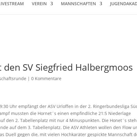
LIVESTREAM
VEREIN
MANNSCHAFTEN
JUGENDAKAD
t den SV Siegfried Halbergmoos
chaftsrunde
|
0 Kommentare
30 Uhr empfängt der ASV Urloffen in der 2. Ringerbundesliga Sü
ampf mussten die Hornet´s einen empfindliche 21:5 Niederlage
uf den 2. Tabellenplatz mit nur 4 Minuspunkten. Die Honet´s ste
e auf dem 3. Tabellenplatz. Die ASV Athleten wollen den Flow u
as Duell gegen die, mit vielen Hochkaräter gespickte Mannschaft d