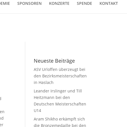
EMIE
SPONSOREN
KONZERTE
SPENDE
KONTAKT
Neueste Beiträge
ASV Urloffen überzeugt bei
den Bezirksmeisterschaften
in Haslach
Leander Irslinger und Till
Heitzmann bei den
d
Deutschen Meisterschaften
U14
hen
nd
Aram Shikho erkämpft sich
er
die Bronzemedaille bei den