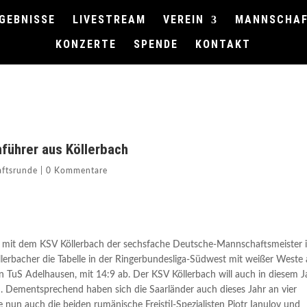
GEBNISSE
LIVESTREAM
VEREIN
MANNSCHA
KONZERTE
SPENDE
KONTAKT
führer aus Köllerbach
ftsrunde
|
0 Kommentare
mit dem KSV Köllerbach der sechsfache Deutsche-Mannschaftsmeister 
llerbacher die Tabelle in der Ringerbundesliga-Südwest mit weißer Weste 
en TuS Adelhausen, mit 14:9 ab. Der KSV Köllerbach will auch in diesem J
n. Dementsprechend haben sich die Saarländer auch dieses Jahr an vier
 nun auch die beiden rumänische Freistil-Spezialisten Piotr Ianulov und