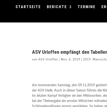
STARTSEITE
BERICHTE
TERMINE
ER
ASV Urloffen empfängt den Tabellen
von
ASV Urloffen
|
Nov. 6, 2019
|
2019
,
Mannscha
Am kommenden Samstag, den 09.11.2019 gastiert 
der ASV Halle. Auch in dieser Saison führen die Kö
Im letzten Kampf fertigten sie den Mitfavoriten, d
bei der Titelvergabe ein ernstes Wörtchen mitrede
Schlüsselpositionen enorm verstärken. So haben sie