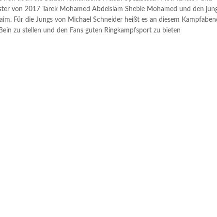
eister von 2017 Tarek Mohamed Abdelslam Sheble Mohamed und den jun
aim. Für die Jungs von Michael Schneider heißt es an diesem Kampfaben
Bein zu stellen und den Fans guten Ringkampfsport zu bieten