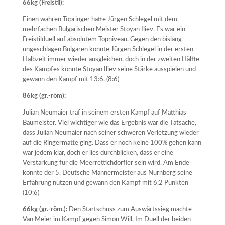
66kg (Freistil):
Einen wahren Topringer hatte Jürgen Schlegel mit dem
mehrfachen Bulgarischen Meister Stoyan Iliev. Es war ein
Freistilduell auf absolutem Topniveau. Gegen den bislang
ungeschlagen Bulgaren konnte Jürgen Schlegel in der ersten
Halbzeit immer wieder ausgleichen, doch in der zweiten Hälfte
des Kampfes konnte Stoyan Iliev seine Stärke ausspielen und
gewann den Kampf mit 13:6. (8:6)
86kg (gr.-röm):
Julian Neumaier traf in seinem ersten Kampf auf Matthias
Baumeister. Viel wichtiger wie das Ergebnis war die Tatsache,
dass Julian Neumaier nach seiner schweren Verletzung wieder
auf die Ringermatte ging. Dass er noch keine 100% gehen kann
war jedem klar, doch er lies durchblicken, dass er eine
Verstärkung für die Meerrettichdörfler sein wird. Am Ende
konnte der 5. Deutsche Männermeister aus Nürnberg seine
Erfahrung nutzen und gewann den Kampf mit 6:2 Punkten
(10:6)
66kg (gr.-röm.):
Den Startschuss zum Auswärtssieg machte
Van Meier im Kampf gegen Simon Will. Im Duell der beiden