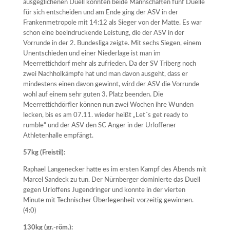
ausgeglichenen Duell konnten beide Mannschaften fünf Duelle
für sich entscheiden und am Ende ging der ASV in der
Frankenmetropole mit 14:12 als Sieger von der Matte. Es war
schon eine beeindruckende Leistung, die der ASV in der
Vorrunde in der 2. Bundesliga zeigte. Mit sechs Siegen, einem
Unentschieden und einer Niederlage ist man im
Meerrettichdorf mehr als zufrieden. Da der SV Triberg noch
zwei Nachholkämpfe hat und man davon ausgeht, dass er
mindestens einen davon gewinnt, wird der ASV die Vorrunde
wohl auf einem sehr guten 3. Platz beenden. Die
Meerrettichdörfler können nun zwei Wochen ihre Wunden
lecken, bis es am 07.11. wieder heißt „Let´s get ready to
rumble“ und der ASV den SC Anger in der Urloffener
Athletenhalle empfängt.
57kg (Freistil):
Raphael Langenecker hatte es im ersten Kampf des Abends mit
Marcel Sandeck zu tun. Der Nürnberger dominierte das Duell
gegen Urloffens Jugendringer und konnte in der vierten
Minute mit Technischer Überlegenheit vorzeitig gewinnen.
(4:0)
130kg (gr.-röm.):