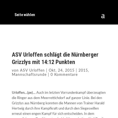
Seite wählen
ASV Urloffen schlägt die Nürnberger
Grizzlys mit 14:12 Punkten
von
ASV Urloffen
|
Okt. 24, 2015
|
2015
,
Mannschaftsrunde
|
0 Kommentare
Urloffen…(pe)…
Auch im letzten Vorrundenkampf überzeugten
die Ringer aus dem Meerrettichdorf auf ganzer Linie. Bei den
Grizzlys aus Nürnberg konnten die Mannen von Trainer Harald
Hertwig durch ihre Kampfkraft und durch den Siegeswillen
erneut einen engen Kampf für sich entscheiden. In dem