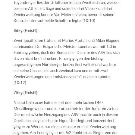
Jugendringer lies der Urloffener keinen Zweifel daran, wer der
bessere Athlet ist. Sage und schreibe drei Vierer- und drei
Zweierwertung konnte Van Meier erzielen, bevor er seinen
Kontrahenten auf beide Schultern legte. (10:10)
86kg (Freistil):
Zwei Topathleten trafen mit Marius Atofani und Milan Blagoev
aufeinander. Der Bulgarische Meister konnte zwar mit 1:0 in
Führung gehen, doch der Rumäne im Dienste des ASV lies sich
davon nicht beeindrucken. Er rang gegen den bislang
ungeschlagenen Nürnberger konzertiert weiter und wartete
auf seine Chance, die auch zweimal kam und er mit zwei
Zweierwertungen den Endstand von 4:1 erzielen konnte.
(10:12)
75kg (Freistil):
Nicolai Chireacov hatte es mit dem mehrfachen DM-
Medaillengewinner und 5. Europameister der Junioren zu tun.
Der moldawische Neuzugang des ASV machte auch in diesem
Duell eine ausgezeichnete Figur. Überlegt und konzentriert
ging er zu Werke, nur einmal musste er eine Zweierwertung
abgeben. Am Ende ging er mit 5:2 Punkten als Sieger von der