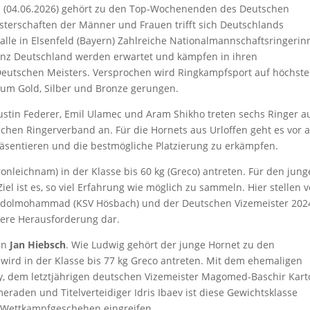
 (04.06.2026) gehört zu den Top-Wochenenden des Deutschen
sterschaften der Männer und Frauen trifft sich Deutschlands
alle in Elsenfeld (Bayern) Zahlreiche Nationalmannschaftsringeri
ganz Deutschland werden erwartet und kämpfen in ihren
Deutschen Meisters. Versprochen wird Ringkampfsport auf höchst
 um Gold, Silber und Bronze gerungen.
 Justin Federer, Emil Ulamec und Aram Shikho treten sechs Ringer a
chen Ringerverband an. Für die Hornets aus Urloffen geht es vor 
präsentieren und die bestmögliche Platzierung zu erkämpfen.
onleichnam) in der Klasse bis 60 kg (Greco) antreten. Für den jun
iel ist es, so viel Erfahrung wie möglich zu sammeln. Hier stellen v
Abdolmohammad (KSV Hösbach) und der Deutschen Vizemeister 202
dere Herausforderung dar.
gen
Jan Hiebsch
. Wie Ludwig gehört der junge Hornet zu den
wird in der Klasse bis 77 kg Greco antreten. Mit dem ehemaligen
ay, dem letztjährigen deutschen Vizemeister Magomed-Baschir Kart
aden und Titelverteidiger Idris Ibaev ist diese Gewichtsklasse
s Wettkampfgeschehen eingreifen.