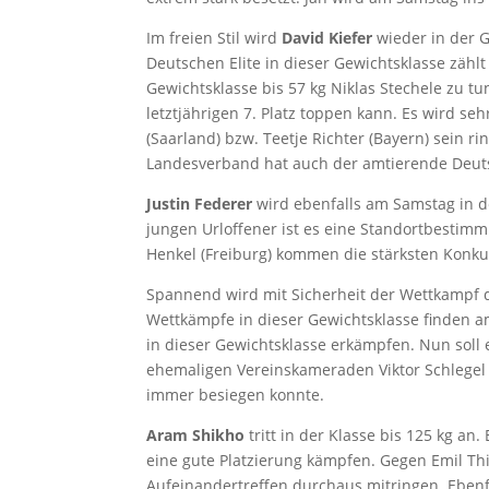
Im freien Stil wird
David Kiefer
wieder in der G
Deutschen Elite in dieser Gewichtsklasse zähl
Gewichtsklasse bis 57 kg Niklas Stechele zu t
letztjährigen 7. Platz toppen kann. Es wird s
(Saarland) bzw. Teetje Richter (Bayern) sein 
Landesverband hat auch der amtierende Deuts
Justin Federer
wird ebenfalls am Samstag in de
jungen Urloffener ist es eine Standortbestimmu
Henkel (Freiburg) kommen die stärksten Konk
Spannend wird mit Sicherheit der Wettkampf
Wettkämpfe in dieser Gewichtsklasse finden am 
in dieser Gewichtsklasse erkämpfen. Nun soll 
ehemaligen Vereinskameraden Viktor Schlegel 
immer besiegen konnte.
Aram Shikho
tritt in der Klasse bis 125 kg an
eine gute Platzierung kämpfen. Gegen Emil Thi
Aufeinandertreffen durchaus mitringen. Ebenf