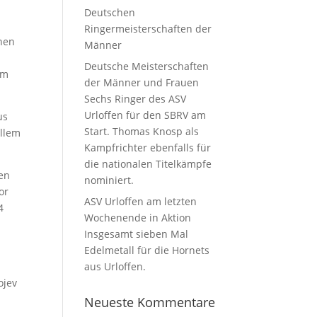
Deutschen
Ringermeisterschaften der
nnen
Männer
Deutsche Meisterschaften
em
der Männer und Frauen
Sechs Ringer des ASV
Urloffen für den SBRV am
us
Start. Thomas Knosp als
allem
Kampfrichter ebenfalls für
die nationalen Titelkämpfe
gen
nominiert.
or
ASV Urloffen am letzten
4
Wochenende in Aktion
Insgesamt sieben Mal
Edelmetall für die Hornets
aus Urloffen.
ojev
Neueste Kommentare