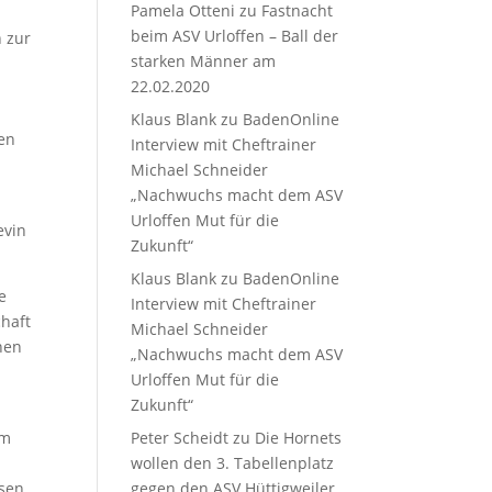
Pamela Otteni
zu
Fastnacht
beim ASV Urloffen – Ball der
n zur
starken Männer am
22.02.2020
Klaus Blank
zu
BadenOnline
nen
Interview mit Cheftrainer
Michael Schneider
„Nachwuchs macht dem ASV
Urloffen Mut für die
evin
Zukunft“
Klaus Blank
zu
BadenOnline
e
Interview mit Cheftrainer
chaft
Michael Schneider
nen
„Nachwuchs macht dem ASV
Urloffen Mut für die
Zukunft“
Peter Scheidt
zu
Die Hornets
um
wollen den 3. Tabellenplatz
gegen den ASV Hüttigweiler
ysen