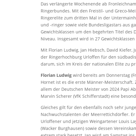
Das verlängerte Wochenende ab Fronleichnam
Ringerbundes. Mit den Freistil- und Greco-Mei
Ringerelite zum dritten Mal in der Untermainh
und -ringer sowie viele Bundesligastars aus 
Gewichtsklassen um den begehrten Titel des 
Niveau. Insgesamt wird in 27 Gewichtsklassen
Mit Florian Ludwig, Jan Hiebsch, David Kiefer,
der Ringerhochburg Urloffen für den südbadis
darum, sich im Kreis der nationalen Elite zu 
Florian Ludwig
wird bereits am Donnerstag (Fr
Hornet ist es die erste Männer-Meisterschaft. Z
allem der Deutschen Meister von 2024 Papi 
Marvin Scherer (VfK Schifferstadt) eine beson
Gleiches gilt für den ebenfalls noch sehr jun
Nachwuchstalenten der Meerrettichdörfler. Er 
Urloffener und jetzigen Weingartener Louis L
(Wacker Burghausen) sowie dessen Vereinskamer
extrem stark besetzt. Jan wird am Samstag in