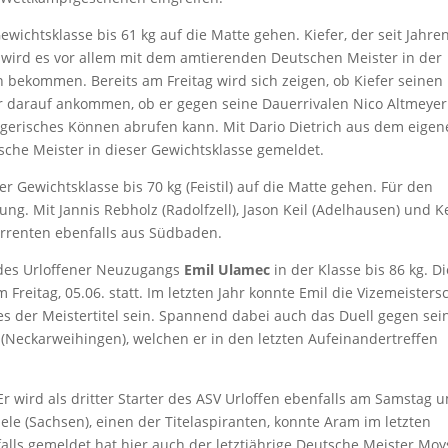
ewichtsklasse bis 61 kg auf die Matte gehen. Kiefer, der seit Jahre
t wird es vor allem mit dem amtierenden Deutschen Meister in der
un bekommen. Bereits am Freitag wird sich zeigen, ob Kiefer seinen
ehr darauf ankommen, ob er gegen seine Dauerrivalen Nico Altmeyer
ringerisches Können abrufen kann. Mit Dario Dietrich aus dem eige
che Meister in dieser Gewichtsklasse gemeldet.
r Gewichtsklasse bis 70 kg (Feistil) auf die Matte gehen. Für den
ng. Mit Jannis Rebholz (Radolfzell), Jason Keil (Adelhausen) und K
urrenten ebenfalls aus Südbaden.
 des Urloffener Neuzugangs
Emil Ulamec
in der Klasse bis 86 kg. Di
Freitag, 05.06. statt. Im letzten Jahr konnte Emil die Vizemeisters
es der Meistertitel sein. Spannend dabei auch das Duell gegen sei
(Neckarweihingen), welchen er in den letzten Aufeinandertreffen
. Er wird als dritter Starter des ASV Urloffen ebenfalls am Samstag 
ele (Sachsen), einen der Titelaspiranten, konnte Aram im letzten
alls gemeldet hat hier auch der letztjährige Deutsche Meister Mo