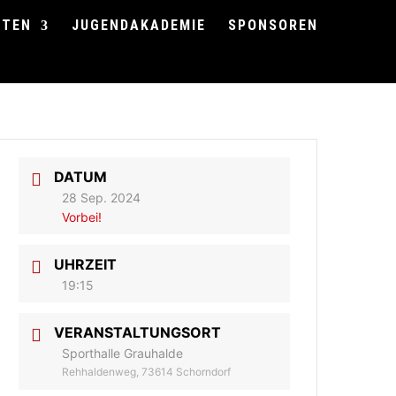
FTEN
JUGENDAKADEMIE
SPONSOREN
DATUM
28 Sep. 2024
Vorbei!
UHRZEIT
19:15
VERANSTALTUNGSORT
Sporthalle Grauhalde
Rehhaldenweg, 73614 Schorndorf