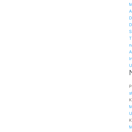
M
A
D
D
S
T
n
A
I
U
P
s
K
M
U
K
M