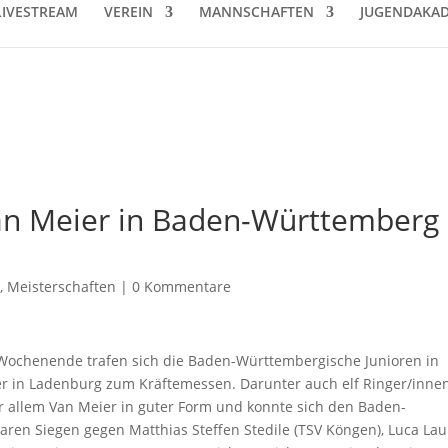
LIVESTREAM
VEREIN
MANNSCHAFTEN
JUGENDAKAD
Van Meier in Baden-Württemberg
d
,
Meisterschaften
|
0 Kommentare
ochenende trafen sich die Baden-Württembergische Junioren in
er in Ladenburg zum Kräftemessen. Darunter auch elf Ringer/inne
or allem Van Meier in guter Form und konnte sich den Baden-
laren Siegen gegen Matthias Steffen Stedile (TSV Köngen), Luca Lau