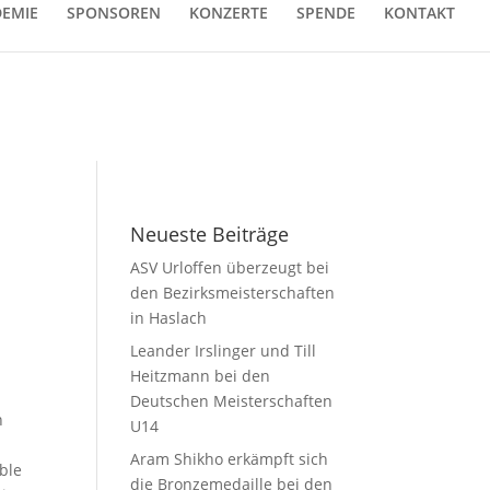
EMIE
SPONSOREN
KONZERTE
SPENDE
KONTAKT
Neueste Beiträge
ASV Urloffen überzeugt bei
den Bezirksmeisterschaften
in Haslach
Leander Irslinger und Till
Heitzmann bei den
Deutschen Meisterschaften
n
U14
Aram Shikho erkämpft sich
ble
die Bronzemedaille bei den