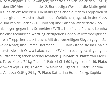
nd Nico Weingart (TSV Dewangen) sicherte sich Van Meier den Einzug
 für den SRC Viernheim in der 2. Bundesliga West auf die Matte geht
ten für sich entscheiden. Ebenfalls ganz oben auf dem Treppchen s
mbergischen Meisterschaften der Weiblichen Jugend. In der Klas
n Misha van de Laanb (RTC Holland) und Sabrina Wiederhold (TSV
unktsiegen gegen Lilly Schneider (RV Thalheim) und Frances Lohnha
 ohne eine technische Wertung abzugeben Baden-Württembergische
er ein Treppchenplatz freuen. Mit drei vorzeitigen Siegen gegen S
Waldaschaff) und Emma Hartmann (KSK Klaus) stand sie im Finale 
 musste sie sich Oliwia Kakuch vom KSV Köllerbach geschlagen geb
-Württembergischen Meisterschaften:
Junioren: 1. Platz:
Van Meier
), Tarec Knosp 74 kg (Freistil), Patrik Köhli 60 kg (gr.-röm.);
10. Platz
Schwarzkopf 66 kg (gr.-röm.).
Weibliche Jugend
:
1. Platz:
Sabrina
z:
Vanessa Kräßig 29 kg,
7. Platz:
Katharina Huber 24 kg; Sophia