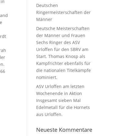
 in
Deutschen
.
Ringermeisterschaften der
tand
Männer
se
Deutsche Meisterschaften
der Männer und Frauen
rdt
Sechs Ringer des ASV
Urloffen für den SBRV am
arah
Start. Thomas Knosp als
der
Kampfrichter ebenfalls für
en.
die nationalen Titelkämpfe
 66
nominiert.
:
ASV Urloffen am letzten
Wochenende in Aktion
Insgesamt sieben Mal
Edelmetall für die Hornets
aus Urloffen.
Neueste Kommentare