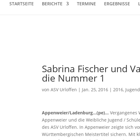
STARTSEITE
BERICHTE
TERMINE
ERGEBNISSE
Sabrina Fischer und 
die Nummer 1
von
ASV Urloffen
|
Jan. 25, 2016
|
2016
,
Jugen
Appenweier/Ladenburg…(pe)…
Vergangenes W
Appenweier und die Weibliche Jugend / Schül
des ASV Urloffen. In Appenweier zeigte sich v
Württembergischen Meistertitel sichern. Mit k