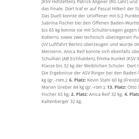
(KSV Hofstetten), Patrick Allgeier (RG Lahr) u
das Finale. Dort traf er auf Pascal Hilkert der
Das Duell konnte der Urloffener mit 6:2 Punk
Sabrina Fischer bei den Offenen Baden-Württe
bis 65 kg konnte sie mit Schultersiegen gege
Kottern), sowie zwei technisch überlegenen P
(SV Luftfahrt Berlin) überzeugen und wurde
Meisterin. Anica Reif konnte sich ebenfalls üb
Schullian (AB Eichhalden), Emma Kunkel (KSV 
Klasse bis 32 kg der Weiblichen Schüler. Dort
Die Ergebnisse der ASV Ringer bei den Baden
kg (gr.-röm.);
6. Platz:
Kevin Stahl 60 kg (Freistil
Marvin Greber 84 kg (gr.-röm.);
13. Platz:
Otto 
Fischer 65 kg;
2. Platz:
Anica Reif 32 kg;
4. Plat
Kaltenberger 32 kg.