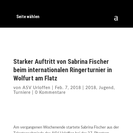
Seite wählen
Starker Auftritt von Sabrina Fischer
beim internationalen Ringerturnier in
Wolfurt am Flatz
von
ASV Urloffen
|
Feb. 7, 2018
|
2018
,
Jugend
,
Turniere
|
0 Kommentare
Am vergangenen Wochenende startete Sabrina Fischer aus der