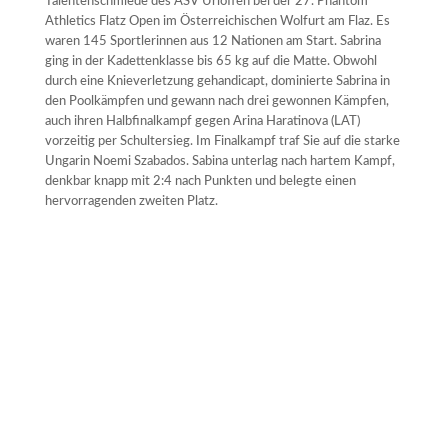
Talentenschmiede des ASV Urloffen bei der 27. Phantom
Athletics Flatz Open im Österreichischen Wolfurt am Flaz. Es
waren 145 Sportlerinnen aus 12 Nationen am Start. Sabrina
ging in der Kadettenklasse bis 65 kg auf die Matte. Obwohl
durch eine Knieverletzung gehandicapt, dominierte Sabrina in
den Poolkämpfen und gewann nach drei gewonnen Kämpfen,
auch ihren Halbfinalkampf gegen Arina Haratinova (LAT)
vorzeitig per Schultersieg. Im Finalkampf traf Sie auf die starke
Ungarin Noemi Szabados. Sabina unterlag nach hartem Kampf,
denkbar knapp mit 2:4 nach Punkten und belegte einen
hervorragenden zweiten Platz.