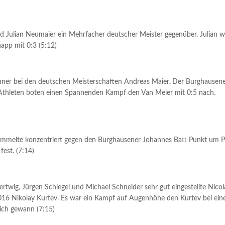
Julian Neumaier ein Mehrfacher deutscher Meister gegenüber. Julian w
napp mit 0:3 (5:12)
nner bei den deutschen Meisterschaften Andreas Maier
.
Der Burghausen
en Athleten boten einen Spannenden Kampf den Van Meier mit 0:5 nach.
ammelte konzentriert gegen den Burghausener Johannes Batt Punkt um 
est. (7:14)
twig, Jürgen Schlegel und Michael Schneider sehr gut eingestellte Nicol
016 Nikolay Kurtev. Es war ein Kampf auf Augenhöhe den Kurtev bei ei
lich gewann (7:15)