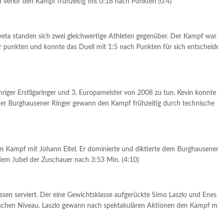
d verlor den Kampf frühzeitig mit 0:16 nach Punkten (0:4)
veta standen sich zwei gleichwertige Athleten gegenüber. Der Kampf war
er punkten und konnte das Duell mit 1:5 nach Punkten für sich entscheid
jähriger Erstligaringer und 3. Europameister von 2008 zu tun. Kevin konnt
er Burghausener Ringer gewann den Kampf frühzeitig durch technische
im Kampf mit Johann Eitel. Er dominierte und diktierte dem Burghausene
dem Jubel der Zuschauer nach 3:53 Min. (4:10)
sen serviert. Der eine Gewichtsklasse aufgerückte Simo Laszlo und Enes
schen Niveau. Laszlo gewann nach spektakulären Aktionen den Kampf m