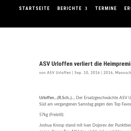
STARTSEITE
BERICHTE
TERMINE
ER
ASV Urloffen verliert die Heimprem
von
ASV Urloffen
|
Sep. 10, 2016
|
2016
,
Mannsch
Urloffen…(R.Sch..)…
Der Ersatzgeschwächte ASV Url
Süd am vergangenen Samstag gegen den Top Favor
57kg (Freistil):
Joshua Knosp stand mit Ivan Dojorev der Punktbe