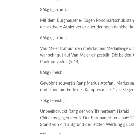
86kg (gr.-röm):
Mit dem Burghausener Eugen Ponomartschuk stand 
der aktivere Athlet verlor aber dennoch denkbar k
66kg (gr.-röm.):
Van Meier traf auf den mehrfachen Medaillengewi
war sehr gut auf Van Meier eingestellt. Die beid
Punkten verlor. (5:14)
86kg (Freistil.
Gewohnt souverän Rang Marius Atofani. Marius s
und stand am Ende des Kampfes mit 7:1 als Sieger f
75kg (Freistil):
Unbeeindruckt Rang der von Trainerteam Harald Her
Chiriacov gegen den 3. Der Europameisterschaft 2
Stand von 4:4 aufgrund der letzten Wertung glück