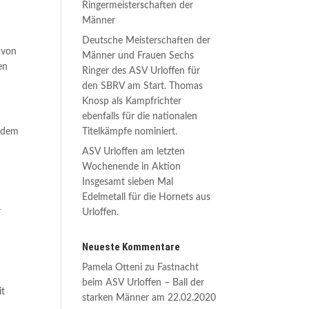
Ringermeisterschaften der
Männer
Deutsche Meisterschaften der
 von
Männer und Frauen Sechs
en
Ringer des ASV Urloffen für
den SBRV am Start. Thomas
Knosp als Kampfrichter
ebenfalls für die nationalen
Titelkämpfe nominiert.
e dem
ASV Urloffen am letzten
Wochenende in Aktion
Insgesamt sieben Mal
Edelmetall für die Hornets aus
r
Urloffen.
Neueste Kommentare
Pamela Otteni
zu
Fastnacht
beim ASV Urloffen – Ball der
it
starken Männer am 22.02.2020