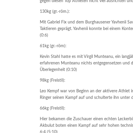
gegen diesen Top Athleten nicht viel ausrichten un
130kg (gr.-röm.):
Mit Gabriel Fix und dem Burghausener Yavhenii Sa
Taktieren geprägt. Yavhenii konnte bei einem Kont
(0:6)
61kg (gr.-röm):
Kevin Stahl hatte es mit Virgil Munteanu, ein lang
erfahrenen Munteanu nichts entgegensetzen und d
Überlegenheit (0:10)
98kg (Freistil):
Leo Kempf war von Beginn an der aktivere Athlet 
Ringer seinen Kampf auf und schulterte ihn unter 
66kg (Freistil):
Hier bekamen die Zuschauer einen echten Leckerbis
Akbulut boten einen Kampf auf sehr hohen techni
6:4 (5:10)