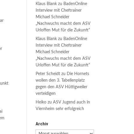
Klaus Blank
zu
BadenOnline
Interview mit Cheftrainer
Michael Schneider
ar
„Nachwuchs macht dem ASV
Urloffen Mut für die Zukunft“
Klaus Blank
zu
BadenOnline
Interview mit Cheftrainer
er
Michael Schneider
„Nachwuchs macht dem ASV
Urloffen Mut für die Zukunft“
Peter Scheidt
zu
Die Hornets
wollen den 3. Tabellenplatz
Punkt
gegen den ASV Hüttigweiler
verteidigen
Heiko
zu
ASV Jugend auch in
Viernheim sehr erfolgreich
ai
nem
Archiv
Archiv