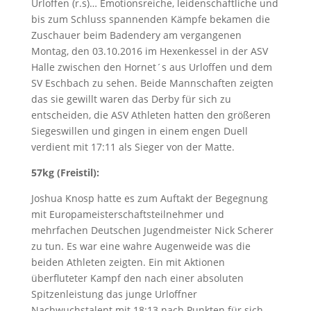
Urloffen (r.s)… Emotionsreiche, leidenschaftliche und
bis zum Schluss spannenden Kämpfe bekamen die
Zuschauer beim Badendery am vergangenen
Montag, den 03.10.2016 im Hexenkessel in der ASV
Halle zwischen den Hornet´s aus Urloffen und dem
SV Eschbach zu sehen. Beide Mannschaften zeigten
das sie gewillt waren das Derby für sich zu
entscheiden, die ASV Athleten hatten den größeren
Siegeswillen und gingen in einem engen Duell
verdient mit 17:11 als Sieger von der Matte.
57kg (Freistil):
Joshua Knosp hatte es zum Auftakt der Begegnung
mit Europameisterschaftsteilnehmer und
mehrfachen Deutschen Jugendmeister Nick Scherer
zu tun. Es war eine wahre Augenweide was die
beiden Athleten zeigten. Ein mit Aktionen
überfluteter Kampf den nach einer absoluten
Spitzenleistung das junge Urloffner
Nachwuchstalent mit 18:13 nach Punkten für sich