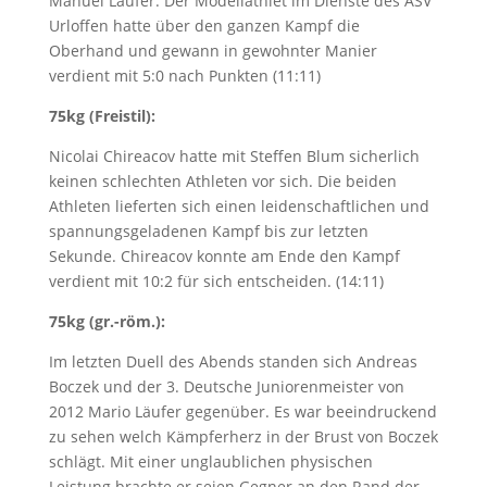
Manuel Läufer. Der Modellathlet im Dienste des ASV
Urloffen hatte über den ganzen Kampf die
Oberhand und gewann in gewohnter Manier
verdient mit 5:0 nach Punkten (11:11)
75kg (Freistil):
Nicolai Chireacov hatte mit Steffen Blum sicherlich
keinen schlechten Athleten vor sich. Die beiden
Athleten lieferten sich einen leidenschaftlichen und
spannungsgeladenen Kampf bis zur letzten
Sekunde. Chireacov konnte am Ende den Kampf
verdient mit 10:2 für sich entscheiden. (14:11)
75kg (gr.-röm.):
Im letzten Duell des Abends standen sich Andreas
Boczek und der 3. Deutsche Juniorenmeister von
2012 Mario Läufer gegenüber. Es war beeindruckend
zu sehen welch Kämpferherz in der Brust von Boczek
schlägt. Mit einer unglaublichen physischen
Leistung brachte er seien Gegner an den Rand der