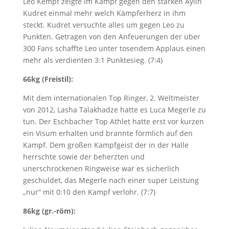
Leo Kempf zeigte im Kampf gegen den starken Aylin
Kudret einmal mehr welch Kämpferherz in ihm
steckt. Kudret versuchte alles um gegen Leo zu
Punkten. Getragen von den Anfeuerungen der über
300 Fans schaffte Leo unter tosendem Applaus einen
mehr als verdienten 3:1 Punktesieg. (7:4)
66kg (Freistil):
Mit dem internationalen Top Ringer, 2. Weltmeister
von 2012, Lasha Talakhadze hatte es Luca Megerle zu
tun. Der Eschbacher Top Athlet hatte erst vor kurzen
ein Visum erhalten und brannte förmlich auf den
Kampf. Dem großen Kampfgeist der in der Halle
herrschte sowie der beherzten und
unerschrockenen Ringweise war es sicherlich
geschuldet, das Megerle nach einer super Leistung
„nur“ mit 0:10 den Kampf verlohr. (7:7)
86kg (gr.-röm):