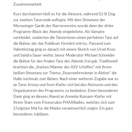
Zusammenarbeit.
Kurz durchatmen hieß es für die Akteure, während DJ B-Dog
zur zweiten Tanzrunde auflegte. Mit dem Showtanz der
Merowinger Garde des Narrenvereins wurde dann der dritte
Programm-Block des Abends eingeleitete. Als Vampire
verkleidet, zauberten die Tänzerinnen einen perfekten Tanz auf
die Bühne, der das Publikum förmlich mitriss. Passend zum
Valentinstag ging es danach mit einem Sketch von Ursel Kron
und Sandra Sauer weiter, bevor Moderator Michael Schneider
die Bühne für den finalen Tanz des Abends frei gab. Traditionell
brachten die „Starken Männer des ASV Urloffen“ mit ihrem
heißen Showtanz zur Thema „Feuerwehrmänner in Aktion“ die
Halle nochmals zum Beben. Nach einer weiteren Zugabe war es
an Tarec Knosp und Sven Kiefer sich bei den Akteuren und den
Organisatoren des Programms zu bedanken. Einen besonderen
Dank ging an diesem Abend an Annette Rumann-Kiefer mit
ihrem Team vom Friseursalon PHAARadies, welches sich zum
25zigsten Mal für die Maske verantwortlich zeigte. Ein ganz
besonderes Jubiläum.