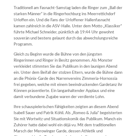
Traditionell am Fasnacht-Samstag laden die Ringer zum „Ball der
starken Männer“ in die Ringerhochburg ins Meerrettichdorf
Urloffen ein. Und die Fans der Urloffener Hallenfasnacht
kamen zahlreich in die ASV-Halle. Unter dem Motto „Klassiker“
führte Michael Schneider, pünktlich ab 19:44 Uhr gewohnt
souverän und bestens gelaunt durch das abwechslungsreiche
Programm.
Gleich zu Beginn wurde die Bühne von den jüngsten
Ringerinnen und Ringer in Besitz genommen. Als Monster
verkleidet stimmten Sie das Publikum in den launigen Abend
ein. Unter dem Beifall der stolzen Eltern, wurde die Bühne dann
an die Phönix-Garde des Narrenvereins Zimmeria-Hornossia
frei gegeben, welche mit einem beeindruckenden Gardetanz ihr
Können präsentierte. Ein langanhaltender Applaus und eine
damit verbundene Zugabe waren der verdiente Lohn.
Ihre schauspielerischen Fähigkeiten zeigten an diesem Abend
Isabell Sauer und Patrik Köhli. Als „Romeo & Julia“ begeisterten
Sie mit Wortwitz und Situationskomik das Publikum. Manch ein
Zuhörer hatte dabei wohl ein déjá vu. Mit dem traditionellen
Marsch der Merowinger Garde, dessen Athletik und