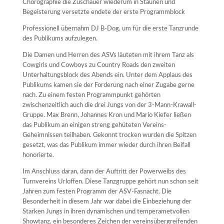
Chorographie die Zuschauer wiederum in Staunen und
Begeisterung versetzte endete der erste Programmblock
Professionell übernahm DJ B-Dog, um für die erste Tanzrunde
des Publikums aufzulegen.
Die Damen und Herren des ASVs läuteten mit ihrem Tanz als
Cowgirls und Cowboys zu Country Roads den zweiten
Unterhaltungsblock des Abends ein. Unter dem Applaus des
Publikums kamen sie der Forderung nach einer Zugabe gerne
nach. Zu einem festen Programmpunkt gehörten
zwischenzeitlich auch die drei Jungs von der 3-Mann-Krawall-
Gruppe. Max Brenn, Johannes Kron und Mario Kiefer ließen
das Publikum an einigen streng gehüteten Vereins-
Geheimnissen teilhaben. Gekonnt trocken wurden die Spitzen
gesetzt, was das Publikum immer wieder durch ihren Beifall
honorierte.
Im Anschluss daran, dann der Auftritt der Powerweibs des
Turnvereins Urloffen. Diese Tanzgruppe gehört nun schon seit
Jahren zum festen Programm der ASV-Fasnacht. Die
Besonderheit in diesem Jahr war dabei die Einbeziehung der
Starken Jungs in ihren dynamischen und temperametvollen
Showtanz, ein besonderes Zeichen der vereinsübergreifenden