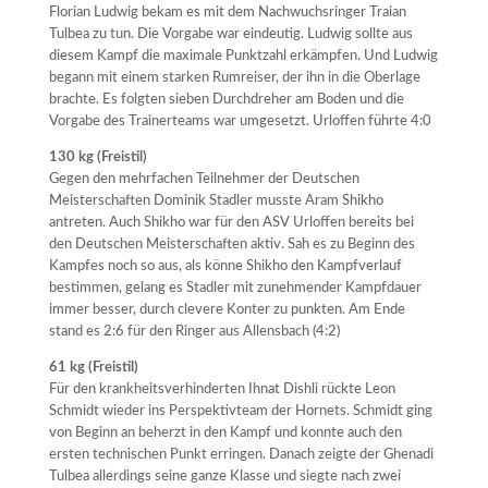
Florian Ludwig bekam es mit dem Nachwuchsringer Traian
Tulbea zu tun. Die Vorgabe war eindeutig. Ludwig sollte aus
diesem Kampf die maximale Punktzahl erkämpfen. Und Ludwig
begann mit einem starken Rumreiser, der ihn in die Oberlage
brachte. Es folgten sieben Durchdreher am Boden und die
Vorgabe des Trainerteams war umgesetzt. Urloffen führte 4:0
130 kg (Freistil)
Gegen den mehrfachen Teilnehmer der Deutschen
Meisterschaften Dominik Stadler musste Aram Shikho
antreten. Auch Shikho war für den ASV Urloffen bereits bei
den Deutschen Meisterschaften aktiv. Sah es zu Beginn des
Kampfes noch so aus, als könne Shikho den Kampfverlauf
bestimmen, gelang es Stadler mit zunehmender Kampfdauer
immer besser, durch clevere Konter zu punkten. Am Ende
stand es 2:6 für den Ringer aus Allensbach (4:2)
61 kg (Freistil)
Für den krankheitsverhinderten Ihnat Dishli rückte Leon
Schmidt wieder ins Perspektivteam der Hornets. Schmidt ging
von Beginn an beherzt in den Kampf und konnte auch den
ersten technischen Punkt erringen. Danach zeigte der Ghenadi
Tulbea allerdings seine ganze Klasse und siegte nach zwei