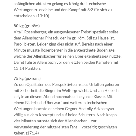
anfänglichen abtasten gelang es König drei technische
Wertungen zu erzielne und den Kampf mit 3:2 für sich zu
entscheiden. (13:10)
80 kg (gr.-röm)
Vitalij Rosenberger, ein ausgewiesener Freistilspezialist sollte
dem Allensbacher Pinsack, der im gr.-röm. Stil zu Hause ist,
Paroli bieten. Leider ging dies nicht auf. Bereits nach einer
Minute musste Rosenberger in die angeordnete Bodenlage,
welche der Allensbacher für seinen Überlegenheitssieg nutzte.
Damit führte Allensbach vor den letzten beiden Kämpfen mit
13:14 Punkten.
75 kg (gr.-röm.)
Zu den Qualitäten des Perspektivteams aus Urloffen gehören
mit Sicherheit die Ringer im Weltergewicht. Und Jan Hiebsch
zeigte an diesem Abend nochmals seine ganze Klasse. Mit
einem Bilderbuch-Überwurf und weiteren technischen
Wertungen brachte er seinen Gegner Anatoliy Adzhamyan
völlig aus dem Konzept und auf beide Schultern. Nach knapp
vier Minuten musste sich der Allensbacher – zur
Verwunderung der mitgereisten Fans – vorzeitig geschlagen
geben. (17:14)