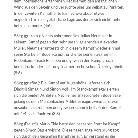
dem international erfahrenen Kecskemeti den anfänglichen
Wind aus den Segeln und versuchte alles um selbst zu Punkten.
In der zweiten Kampfhälfte kam Schwarzkopf etwas
unglücklich in eine gefährliche Lage aus der er sich nicht mehr
befreien konnte. (4:6)
98kg (gr.-röm.): Nichts anbrennen lies Julian Neumaier in
seinem Kampf gegen den sehr passiv agierenden Alexander
Müller. Neumaier unterstrich in diesem Kampf wieder einmal
seine Stärke im Bodenkampf. Er drehte seinen Gegner im
Bodenkampf nach Belieben und gewann den Kampf, nach
beeindruckender Leistung, klar per technischen Überlegenheit.
(8:6)
66kg (gr-röm.): Ein Kampf auf Augenhöhe lieferten sich
Dimitrij Simagin und Simon Volk. Im Standkampf egalisierten
sich die beiden Athleten. Nach einer angeordneten Bodenlage
gelang es dem Mühlenbacher Athlet Simagin zweimal, etwas
unsauber, auszuheben und gewann schmeichelhaft den Kampf
mit 1:4 nach Punkten (8:8)
86kg (Freistil): Mario Eble hatte den besseren Start im Kampf
gegen Simon Batt erwischt. Diese nasenlänge Vorsprung zog
sich durch den gesamten Kampfverlauf. Er verstand es die