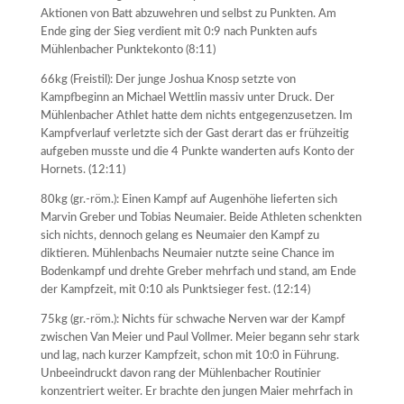
Aktionen von Batt abzuwehren und selbst zu Punkten. Am
Ende ging der Sieg verdient mit 0:9 nach Punkten aufs
Mühlenbacher Punktekonto (8:11)
66kg (Freistil): Der junge Joshua Knosp setzte von
Kampfbeginn an Michael Wettlin massiv unter Druck. Der
Mühlenbacher Athlet hatte dem nichts entgegenzusetzen. Im
Kampfverlauf verletzte sich der Gast derart das er frühzeitig
aufgeben musste und die 4 Punkte wanderten aufs Konto der
Hornets. (12:11)
80kg (gr.-röm.): Einen Kampf auf Augenhöhe lieferten sich
Marvin Greber und Tobias Neumaier. Beide Athleten schenkten
sich nichts, dennoch gelang es Neumaier den Kampf zu
diktieren. Mühlenbachs Neumaier nutzte seine Chance im
Bodenkampf und drehte Greber mehrfach und stand, am Ende
der Kampfzeit, mit 0:10 als Punktsieger fest. (12:14)
75kg (gr.-röm.): Nichts für schwache Nerven war der Kampf
zwischen Van Meier und Paul Vollmer. Meier begann sehr stark
und lag, nach kurzer Kampfzeit, schon mit 10:0 in Führung.
Unbeeindruckt davon rang der Mühlenbacher Routinier
konzentriert weiter. Er brachte den jungen Maier mehrfach in