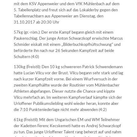
mit dem KSV Appenweier und dem VfK Mühlenbach auf dem
5. Tabellenplatz und freut sich auf das Lokalderby gegen den
Tabellennachbarn aus Appenweier am Dienstag, den
31.10.2017 ab 20:30 Uhr
57kg (gr.-röm.): Der erste Kampf begann gleich mit einem
Paukenschlag. Der junge Anton Schwarzkopf erwischte Marcus
Schmider eiskalt mit einem „Bilderbuchkopfhüftschwung“ und
beförderte ihn nach nur 26 Sekunden Kampfzeit auf beide
Schultern (4:0)
130kg (Freistil): Den 10 kg schwereren Patrick Schwendemann
hatte Lucian Vilcu vor der Brust. Vilcu begann sehr stark und lag
nach kurzer Kampfzeit vorne. Bei einem Wurfversuch in der
zweiten Kampfhälfte wurde der Routinier vom Mühlenbacher
Athleten abgefangen. Dieser nutzte die Chance und kippte
Vilcu mehrfach an. Im weiteren Kampfverlauf kämpfte sich der
Urloffener Publikumsliebling wohl wieder heran, konnte aber
die 7:10 Punkteniederlage nicht mehr abwenden (4:2)
61kg (Freistil): Mit dem Ungarischen EM und WM Teilnehmer
der Kadetten Ferenc Kecskemeti hatte es Andrej Schwarzkopf
zu tun. Das junge Urloffener Talent rang beherzt auf und nahm