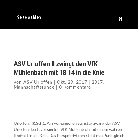
Seite wählen
ASV Urloffen II zwingt den VfK
Mühlenbach mit 18:14 in die Knie
von
ASV Urloffen
|
Okt. 29, 2017
|
2017
,
Mannschaftsrunde
|
0 Kommentare
Urloffen…(R.Sch.).. Am vergangenen Samstag zwang der ASV
Urloffen den favorisierten VfK Mühlenbach mit einem wahren
Kraftakt in die Knie. Das Perspektivteam steht nun Punktgleich