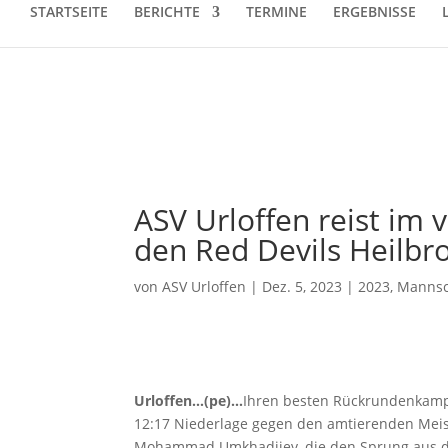
STARTSEITE
BERICHTE
TERMINE
ERGEBNISSE
ASV Urloffen reist im 
den Red Devils Heilbr
von
ASV Urloffen
|
Dez. 5, 2023
|
2023
,
Mannsc
Urloffen…(pe)…
Ihren besten Rückrundenkampf
12:17 Niederlage gegen den amtierenden Meist
Mohammad Umkhadjiev, die den Sprung aus de