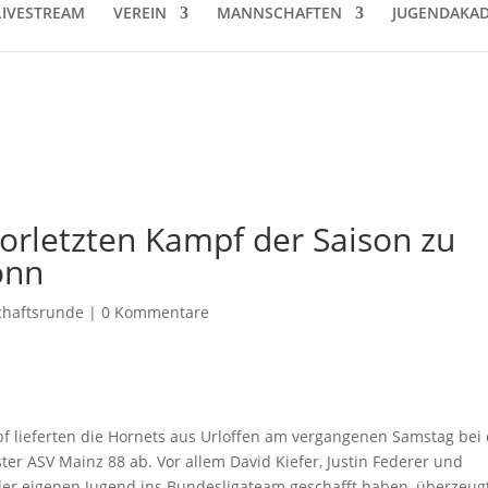
LIVESTREAM
VEREIN
MANNSCHAFTEN
JUGENDAKAD
vorletzten Kampf der Saison zu
onn
haftsrunde
|
0 Kommentare
 lieferten die Hornets aus Urloffen am vergangenen Samstag bei 
er ASV Mainz 88 ab. Vor allem David Kiefer, Justin Federer und
r eigenen Jugend ins Bundesligateam geschafft haben, überzeug