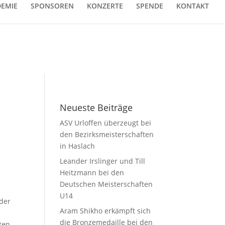
EMIE
SPONSOREN
KONZERTE
SPENDE
KONTAKT
Neueste Beiträge
ASV Urloffen überzeugt bei
den Bezirksmeisterschaften
in Haslach
Leander Irslinger und Till
Heitzmann bei den
Deutschen Meisterschaften
U14
der
Aram Shikho erkämpft sich
die Bronzemedaille bei den
ten