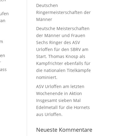
Deutschen
Ringermeisterschaften der
aufen
Männer
yan
Deutsche Meisterschaften
der Männer und Frauen
um
Sechs Ringer des ASV
Urloffen für den SBRV am
sen
Start. Thomas Knosp als
r
Kampfrichter ebenfalls für
dass
die nationalen Titelkämpfe
nominiert.
ASV Urloffen am letzten
Wochenende in Aktion
Insgesamt sieben Mal
Edelmetall für die Hornets
aus Urloffen.
Neueste Kommentare