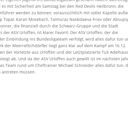
es mit Sicherheit am Samstag bei den Red Devils Heilbronn, die
führer werden zu können, voraussichtlich mit voller Kapelle aufl
p Topal, Karan Mosebach, Taimuraz Naskidaeva Friev oder Absupi
nner, die finanziell durch die Schwarz-Gruppe und die Stadt
er ASV Urloffen, ist klarer Favorit. Der ASV Urloffen, der die
er Einbindung ins Bundesligateam verfolgt, wird alles dafür tun 
k der Meerrettichdörfler liegt ganz klar auf dem Kampf am 16.12.
n der Vorletzte aus Urloffen und der Letztplatzierte TuS Adelhau
 steigt ab. Und da der ASV Urloffen auch gewillt ist im nächsten Jah
as Team rund um Cheftrainer Michael Schneider alles dafür tun, 
a antreten müssen.