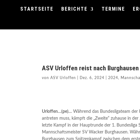
STARTSEITE
BERICHTE
TERMINE
ER
ASV Urloffen reist nach Burghause
von
ASV Urloffen
|
Dez. 6, 2024
|
2024
,
Mannscha
Urloffen…(pe)…
Während das Bundesligateam der
antreten muss, kämpft die „Zweite“ zuhause in der
letzte Kampf in der Hauptrunde der 1. Bundesliga
Mannschaftsmeister SV Wacker Burghausen. Währe
Burghausen zum Spitzenkampf zwischen dem erst