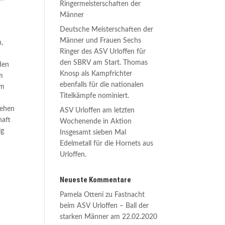
Ringermeisterschaften der
Männer
Deutsche Meisterschaften der
Männer und Frauen Sechs
n,
Ringer des ASV Urloffen für
den SBRV am Start. Thomas
den
Knosp als Kampfrichter
m
ebenfalls für die nationalen
um
Titelkämpfe nominiert.
gehen
ASV Urloffen am letzten
haft
Wochenende in Aktion
ig
Insgesamt sieben Mal
Edelmetall für die Hornets aus
Urloffen.
Neueste Kommentare
Pamela Otteni
zu
Fastnacht
beim ASV Urloffen – Ball der
starken Männer am 22.02.2020