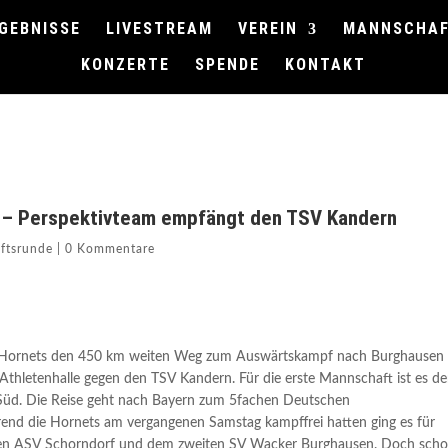
GEBNISSE
LIVESTREAM
VEREIN
MANNSCHA
KONZERTE
SPENDE
KONTAKT
n – Perspektivteam empfängt den TSV Kandern
ftsrunde
|
0 Kommentare
 Hornets den 450 km weiten Weg zum Auswärtskampf nach Burghausen
 Athletenhalle gegen den TSV Kandern. Für die erste Mannschaft ist es de
 Süd. Die Reise geht nach Bayern zum 5fachen Deutschen
nd die Hornets am vergangenen Samstag kampffrei hatten ging es für
en ASV Schorndorf und dem zweiten SV Wacker Burghausen. Doch sch