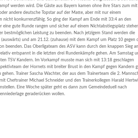
nkampf werden wird. Die Gäste aus Bayern kamen ohne ihre Stars zum mit
oder andere deutsche Topstar auf der Matte, aber mit nur einem
n nicht konkurrenzfähig. So ging der Kampf am Ende mit 33:4 an den
er eine gute Runde rangen und sicher auf einem Nichtabstiegsplatz stehe
r bestmöglichen Leistung zu beenden. Nach jetzigem Stand werden die
 (auswärts) und am 21.12. (zuhause) mit dem Kampf um Platz 10 gegen 
son beenden. Das Oberligateam des ASV kann durch den knappen Sieg a
ativ entspannt in die letzten drei Rundenkämpfe gehen. Am Samstag 
hsten TSV Kandern. Im Vorkampf musste man sich mit 13:18 geschlagen
rspektivteam der Hornets mit breiter Brust in den Kampf gegen Kandern 
 zu gehen. Trainer Sascha Wachter, der aus dem Trainerteam die 2. Mannsc
mit Cheftrainer Michael Schneider und den Trainerkollegen Harald Hertw
instellen. Eine Woche später geht es dann zum Gemeindeduell nach
denniederlage geraderücken wollen.