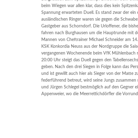
beim Wiegen war allen klar, dass dies kein Spitze
Spannung erwarteten Duell. Es stand zwar der ein 
ausländischen Ringer waren sie gegen die Schwabe
Gastgeber aus Schorndorf. Die Urloffener, die bish
fahren nach Burghausen um die Hauptrunde mit de
Mannen von Cheftrainer Michael Schneider am 14.
KSK Konkordia Neuss aus der Nordgruppe die Sai
vergangenen Wochenende beim VfK Mühlenbach rel
20:00 Uhr steigt das Duell gegen den Tabellensec
geben. Nach den drei Siegen in Folge kann das Pe
und ist gewillt auch hier als Sieger von der Matte
federführend betreut, wird seine Jungs zusammen 
und Jürgen Schlegel bestmöglich auf den Gegner e
Appenweier, wo die Meerrettichdörfler die Vorrun