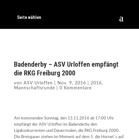
Seite wählen
Badenderby – ASV Urloffen empfängt
die RKG Freiburg 2000
von
ASV Urloffen
|
Nov. 9, 2016
|
2016
,
Mannschaftsrunde
|
0 Kommentare
Am kommenden Sonntag, den 13.11.2016 ab 17:00 Uhr
empfängt der ASV Urloffen im Badenderby den
Ligakonkurrenten und Dauerrivalen, die RKG Freiburg 2000.
Die Breisgauer stehen im Moment auf dem 5. die Hornet´s auf