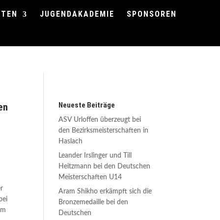
FTEN
JUGENDAKADEMIE
SPONSOREN
Neueste Beiträge
en
ASV Urloffen überzeugt bei
den Bezirksmeisterschaften in
Haslach
Leander Irslinger und Till
Heitzmann bei den Deutschen
Meisterschaften U14
r
Aram Shikho erkämpft sich die
bei
Bronzemedaille bei den
im
Deutschen