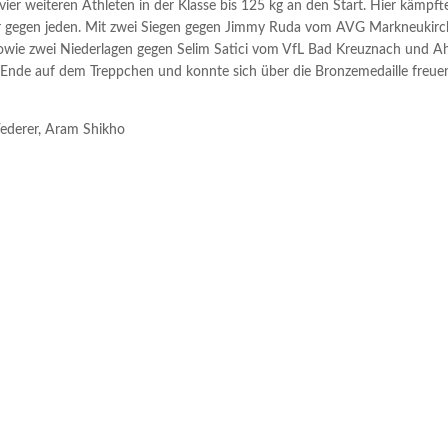
er weiteren Athleten in der Klasse bis 125 kg an den Start. Hier kämpft
der gegen jeden. Mit zwei Siegen gegen Jimmy Ruda vom AVG Markneukir
owie zwei Niederlagen gegen Selim Satici vom VfL Bad Kreuznach und 
nde auf dem Treppchen und konnte sich über die Bronzemedaille freue
 Federer, Aram Shikho