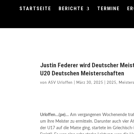
STARTSEITE
BERICHTE
TERMINE
ER
Justin Federer wird Deutscher Meist
U20 Deutschen Meisterschaften
von
ASV Urloffen
|
März 30, 2025
|
2025
,
Meister
Urloffen…(pe)…
Am vergangenen Wochenende trafen 
um ihre Meister zu ermitteln. Darunter auch vier A
der U17 auf die Matte ging, startete im Griechisc