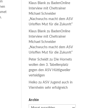
en
Klaus Blank
zu
BadenOnline
chen
Interview mit Cheftrainer
Ahmet
Michael Schneider
n.
„Nachwuchs macht dem ASV
Urloffen Mut für die Zukunft“
Klaus Blank
zu
BadenOnline
Interview mit Cheftrainer
Michael Schneider
„Nachwuchs macht dem ASV
Urloffen Mut für die Zukunft“
Peter Scheidt
zu
Die Hornets
wollen den 3. Tabellenplatz
gegen den ASV Hüttigweiler
verteidigen
Heiko
zu
ASV Jugend auch in
Viernheim sehr erfolgreich
Archiv
Archiv