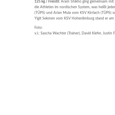
125 kg / Freistil:
Aram Shikho ging gemeinsam mit vi
die Athleten im nordischen System, was heißt je
(TÜPS) und Arian Mula vom KSV Kirrlach (TÜPS) s
Yigit Sekmen vom KSV Hohenlimburg stand er am E
Foto:
v.l.: Sascha Wachter (Trainer), David Kiefer, Justin