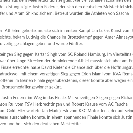
 Hornets aus dem Meerrettichdorf zeigten. Alle vier Athleten schafften den
 Leistung zeigte Justin Federer, der sich den deutschen Meistertitel sich
efer und Aram Shikho sichern. Betreut wurden die Athleten von Sascha
ten Athleten gehörte, musste sich im ersten Kampf Jan Lukas Kunst vom
 erreichte, bekam Ludwig die Chance im Bronzekampf gegen Amer Almaayo
rzeitig geschlagen geben und wurde Fünfter.
zeitigen Sieg gegen Kartar Singh vom SC Roland Hamburg. Im Viertelfinal
 war über lange Strecken der dominierende Athlet musste sich aber am E
Finale erreichte, hatte David Kiefer die Chance sich über die Hoffnungs
eindrucksvoll mit einem vorzeitigen Sieg gegen Erion Islami vom KVA Rems
loffener im kleinen Finale gegenüberstehen, dieser konnte aber wegen ein
m Bronzemedaillengewinner gekürt.
 Justin Federer im Weg in das Finale. Mit vorzeitigen Siegen gegen Richa
n Leon Rul vom TSV Herbrechtingen und Robert Krause vom AC Taucha
le um Gold. Hier wartete Jan Madejczyk vom KSC Motor Jena, der auf sei
eser ausschalten konnte. In einem spannenden Finale konnte sich Justin
tzen und holt sich den deutschen Meistertitel.