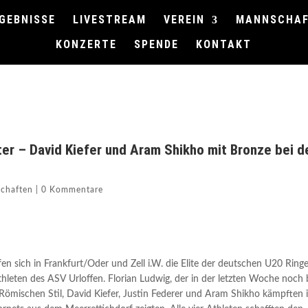
GEBNISSE
LIVESTREAM
VEREIN
MANNSCHA
KONZERTE
SPENDE
KONTAKT
er – David Kiefer und Aram Shikho mit Bronze bei d
schaften
|
0 Kommentare
sich in Frankfurt/Oder und Zell i.W. die Elite der deutschen U20 Ringe
thleten des ASV Urloffen. Florian Ludwig, der in der letzten Woche noch 
h-Römischen Stil, David Kiefer, Justin Federer und Aram Shikho kämpften 