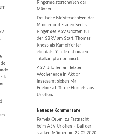
Ringermeisterschaften der
ern
Männer
Deutsche Meisterschaften der
Männer und Frauen Sechs
Ringer des ASV Urloffen für
 SV
den SBRV am Start. Thomas
ur
Knosp als Kampfrichter
ebenfalls für die nationalen
e
Titelkämpfe nominiert.
nde
ASV Urloffen am letzten
runde
Wochenende in Aktion
eck.
Insgesamt sieben Mal
er
Edelmetall für die Hornets aus
Urloffen.
rd
Neueste Kommentare
nem
Pamela Otteni
zu
Fastnacht
beim ASV Urloffen – Ball der
starken Männer am 22.02.2020