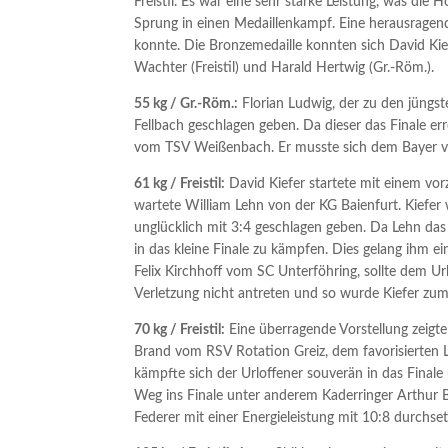
Freistil. Es war eine sehr starke Leistung, was die
Sprung in einen Medaillenkampf. Eine herausragende
konnte. Die Bronzemedaille konnten sich David Ki
Wachter (Freistil) und Harald Hertwig (Gr.-Röm.).
55 kg / Gr.-Röm.:
Florian Ludwig, der zu den jüngs
Fellbach geschlagen geben. Da dieser das Finale
vom TSV Weißenbach. Er musste sich dem Bayer vo
61 kg / Freistil:
David Kiefer startete mit einem vor
wartete William Lehn von der KG Baienfurt. Kiefer
unglücklich mit 3:4 geschlagen geben. Da Lehn das 
in das kleine Finale zu kämpfen. Dies gelang ihm 
Felix Kirchhoff vom SC Unterföhring, sollte dem Ur
Verletzung nicht antreten und so wurde Kiefer zu
70 kg / Freistil:
Eine überragende Vorstellung zeigte
Brand vom RSV Rotation Greiz, dem favorisierte
kämpfte sich der Urloffener souverän in das Fina
Weg ins Finale unter anderem Kaderringer Arthur B
Federer mit einer Energieleistung mit 10:8 durchse