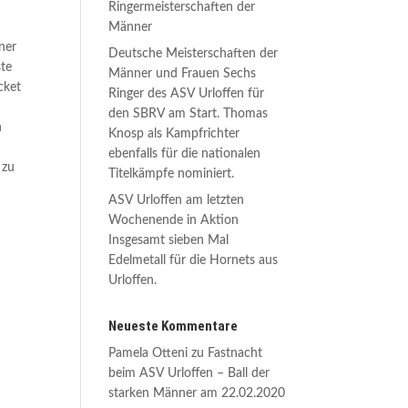
Ringermeisterschaften der
Männer
ner
Deutsche Meisterschaften der
ste
Männer und Frauen Sechs
cket
Ringer des ASV Urloffen für
den SBRV am Start. Thomas
h
Knosp als Kampfrichter
s
ebenfalls für die nationalen
 zu
Titelkämpfe nominiert.
ASV Urloffen am letzten
Wochenende in Aktion
Insgesamt sieben Mal
Edelmetall für die Hornets aus
Urloffen.
Neueste Kommentare
Pamela Otteni
zu
Fastnacht
beim ASV Urloffen – Ball der
starken Männer am 22.02.2020