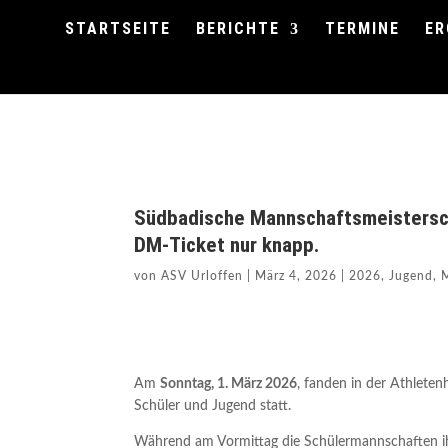
STARTSEITE
BERICHTE
TERMINE
ER
Südbadische Mannschaftsmeistersch
DM-Ticket nur knapp.
von
ASV Urloffen
|
März 4, 2026
|
2026
,
Jugend
,
Am
Sonntag, 1. März 2026
, fanden in der Athlete
Schüler und Jugend statt.
Während am Vormittag die Schülermannschaften ih