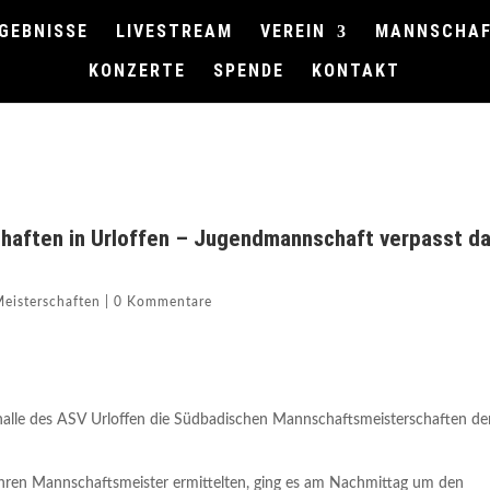
GEBNISSE
LIVESTREAM
VEREIN
MANNSCHA
KONZERTE
SPENDE
KONTAKT
aften in Urloffen – Jugendmannschaft verpasst d
Meisterschaften
|
0 Kommentare
nhalle des ASV Urloffen die Südbadischen Mannschaftsmeisterschaften de
ren Mannschaftsmeister ermittelten, ging es am Nachmittag um den