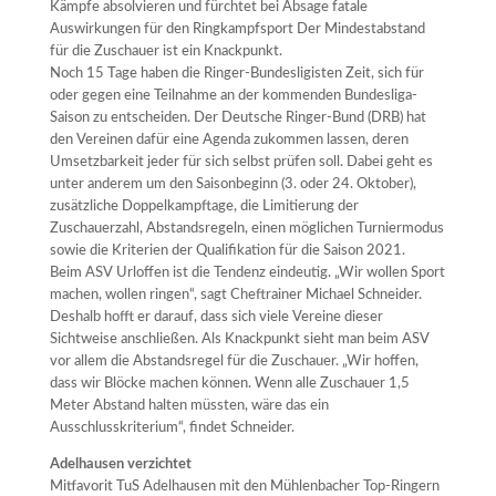
Kämpfe absolvieren und fürchtet bei Absage fatale
Auswirkungen für den Ringkampfsport Der Mindestabstand
für die Zuschauer ist ein Knackpunkt.
Noch 15 Tage haben die Ringer-Bundesligisten Zeit, sich für
oder gegen eine Teilnahme an der kommenden Bundesliga-
Saison zu entscheiden. Der Deutsche Ringer-Bund (DRB) hat
den Vereinen dafür eine Agenda zukommen lassen, deren
Umsetzbarkeit jeder für sich selbst prüfen soll. Dabei geht es
unter anderem um den Saisonbeginn (3. oder 24. Oktober),
zusätzliche Doppelkampftage, die Limitierung der
Zuschauerzahl, Abstandsregeln, einen möglichen Turniermodus
sowie die Kriterien der Qualifikation für die Saison 2021.
Beim ASV Urloffen ist die Tendenz eindeutig. „Wir wollen Sport
machen, wollen ringen“, sagt Cheftrainer Michael Schneider.
Deshalb hofft er darauf, dass sich viele Vereine dieser
Sichtweise anschließen. Als Knackpunkt sieht man beim ASV
vor allem die Abstandsregel für die Zuschauer. „Wir hoffen,
dass wir Blöcke machen können. Wenn alle Zuschauer 1,5
Meter Abstand halten müssten, wäre das ein
Ausschlusskriterium“, findet Schneider.
Adelhausen verzichtet
Mitfavorit TuS Adelhausen mit den Mühlenbacher Top-Ringern