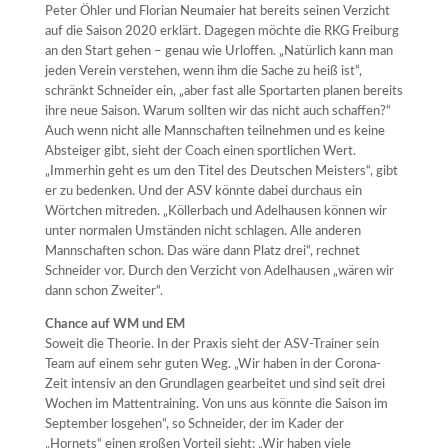
Peter Öhler und Florian Neumaier hat bereits seinen Verzicht
auf die Saison 2020 erklärt. Dagegen möchte die RKG Freiburg
an den Start gehen – genau wie Urloffen. „Natürlich kann man
jeden Verein verstehen, wenn ihm die Sache zu heiß ist“,
schränkt Schneider ein, „aber fast alle Sportarten planen bereits
ihre neue Saison. Warum sollten wir das nicht auch schaffen?“
Auch wenn nicht alle Mannschaften teilnehmen und es keine
Absteiger gibt, sieht der Coach einen sportlichen Wert.
„Immerhin geht es um den Titel des Deutschen Meisters“, gibt
er zu bedenken. Und der ASV könnte dabei durchaus ein
Wörtchen mitreden. „Köllerbach und Adelhausen können wir
unter normalen Umständen nicht schlagen. Alle anderen
Mannschaften schon. Das wäre dann Platz drei“, rechnet
Schneider vor. Durch den Verzicht von Adelhausen „wären wir
dann schon Zweiter“.
Chance auf WM und EM
Soweit die Theorie. In der Praxis sieht der ASV-Trainer sein
Team auf einem sehr guten Weg. „Wir haben in der Corona-
Zeit intensiv an den Grundlagen gearbeitet und sind seit drei
Wochen im Mattentraining. Von uns aus könnte die Saison im
September losgehen“, so Schneider, der im Kader der
„Hornets“ einen großen Vorteil sieht: „Wir haben viele