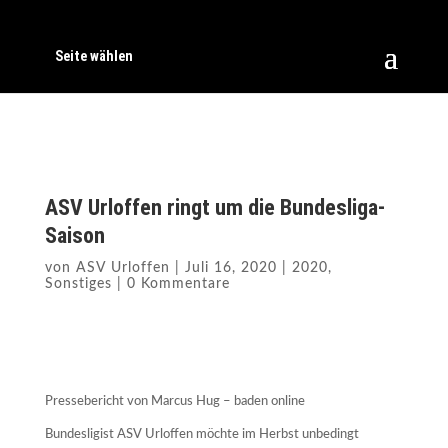
Seite wählen
ASV Urloffen ringt um die Bundesliga-
Saison
von
ASV Urloffen
|
Juli 16, 2020
|
2020
,
Sonstiges
|
0 Kommentare
Pressebericht von Marcus Hug –
baden online
Bundesligist ASV Urloffen möchte im Herbst unbedingt