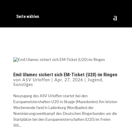
Seite wählen
Emil Ulamec sichert sich EM-Ticket (U20) im Ringen
von
ASV Urloffen
|
Apr. 27, 2026
|
Jugend
,
Sonstiges
Neuzugang des ASV Urloffen startet bei den
Europameistershaften U20 in Skopje (Mazedonien) Am letzten
Wochenende fand in Ladenburg (Nordbaden) der
Nominierungswettkampf des Deutschen Ringerbundes um die
Startplätze bei den Europameisterschaften (U20) im freien
Stil...