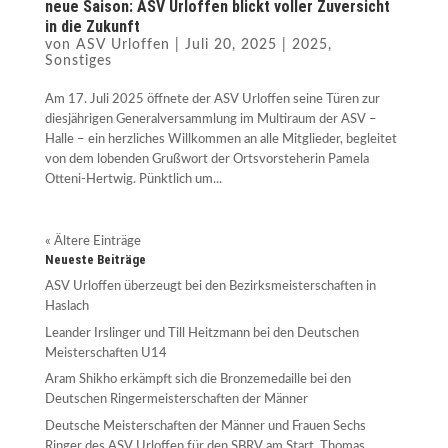
neue Saison: ASV Urloffen blickt voller Zuversicht
in die Zukunft
von
ASV Urloffen
|
Juli 20, 2025
|
2025
,
Sonstiges
Am 17. Juli 2025 öffnete der ASV Urloffen seine Türen zur
diesjährigen Generalversammlung im Multiraum der ASV –
Halle – ein herzliches Willkommen an alle Mitglieder, begleitet
von dem lobenden Grußwort der Ortsvorsteherin Pamela
Otteni-Hertwig. Pünktlich um...
« Ältere Einträge
Neueste Beiträge
ASV Urloffen überzeugt bei den Bezirksmeisterschaften in
Haslach
Leander Irslinger und Till Heitzmann bei den Deutschen
Meisterschaften U14
Aram Shikho erkämpft sich die Bronzemedaille bei den
Deutschen Ringermeisterschaften der Männer
Deutsche Meisterschaften der Männer und Frauen Sechs
Ringer des ASV Urloffen für den SBRV am Start. Thomas