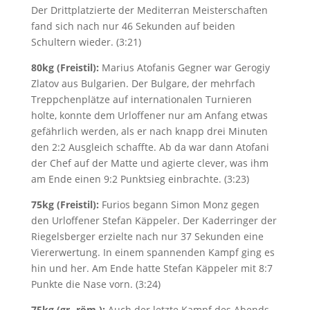
Der Drittplatzierte der Mediterran Meisterschaften
fand sich nach nur 46 Sekunden auf beiden
Schultern wieder. (3:21)
80kg (Freistil):
Marius Atofanis Gegner war Gerogiy
Zlatov aus Bulgarien. Der Bulgare, der mehrfach
Treppchenplätze auf internationalen Turnieren
holte, konnte dem Urloffener nur am Anfang etwas
gefährlich werden, als er nach knapp drei Minuten
den 2:2 Ausgleich schaffte. Ab da war dann Atofani
der Chef auf der Matte und agierte clever, was ihm
am Ende einen 9:2 Punktsieg einbrachte. (3:23)
75kg (Freistil):
Furios begann Simon Monz gegen
den Urloffener Stefan Käppeler. Der Kaderringer der
Riegelsberger erzielte nach nur 37 Sekunden eine
Viererwertung. In einem spannenden Kampf ging es
hin und her. Am Ende hatte Stefan Käppeler mit 8:7
Punkte die Nase vorn. (3:24)
75kg (gr.-röm.):
Auch der letzte Kampf des Abends