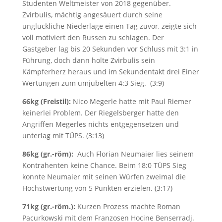
Studenten Weltmeister von 2018 gegenüber.
Zvirbulis, mächtig angesäuert durch seine
unglückliche Niederlage einen Tag zuvor, zeigte sich
voll motiviert den Russen zu schlagen. Der
Gastgeber lag bis 20 Sekunden vor Schluss mit 3:1 in
Führung, doch dann holte Zvirbulis sein
Kämpferherz heraus und im Sekundentakt drei Einer
Wertungen zum umjubelten 4:3 Sieg. (3:9)
66kg (Freistil):
Nico Megerle hatte mit Paul Riemer
keinerlei Problem. Der Riegelsberger hatte den
Angriffen Megerles nichts entgegensetzen und
unterlag mit TÜPS. (3:13)
86kg (gr.-röm):
Auch Florian Neumaier lies seinem
Kontrahenten keine Chance. Beim 18:0 TÜPS Sieg
konnte Neumaier mit seinen Würfen zweimal die
Höchstwertung von 5 Punkten erzielen. (3:17)
71kg (gr.-röm.):
Kurzen Prozess machte Roman
Pacurkowski mit dem Franzosen Hocine Benserradj.