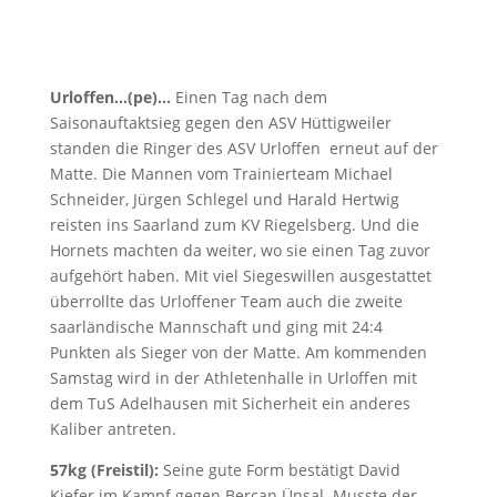
Urloffen…(pe)…
Einen Tag nach dem
Saisonauftaktsieg gegen den ASV Hüttigweiler
standen die Ringer des ASV Urloffen erneut auf der
Matte. Die Mannen vom Trainierteam Michael
Schneider, Jürgen Schlegel und Harald Hertwig
reisten ins Saarland zum KV Riegelsberg. Und die
Hornets machten da weiter, wo sie einen Tag zuvor
aufgehört haben. Mit viel Siegeswillen ausgestattet
überrollte das Urloffener Team auch die zweite
saarländische Mannschaft und ging mit 24:4
Punkten als Sieger von der Matte. Am kommenden
Samstag wird in der Athletenhalle in Urloffen mit
dem TuS Adelhausen mit Sicherheit ein anderes
Kaliber antreten.
57kg (Freistil):
Seine gute Form bestätigt David
Kiefer im Kampf gegen Bercan Ünsal. Musste der