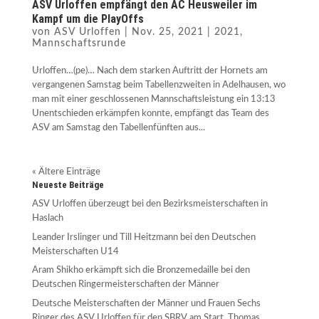
ASV Urloffen empfängt den AC Heusweiler im
Kampf um die PlayOffs
von
ASV Urloffen
|
Nov. 25, 2021
|
2021
,
Mannschaftsrunde
Urloffen…(pe)… Nach dem starken Auftritt der Hornets am
vergangenen Samstag beim Tabellenzweiten in Adelhausen, wo
man mit einer geschlossenen Mannschaftsleistung ein 13:13
Unentschieden erkämpfen konnte, empfängt das Team des
ASV am Samstag den Tabellenfünften aus...
« Ältere Einträge
Neueste Beiträge
ASV Urloffen überzeugt bei den Bezirksmeisterschaften in
Haslach
Leander Irslinger und Till Heitzmann bei den Deutschen
Meisterschaften U14
Aram Shikho erkämpft sich die Bronzemedaille bei den
Deutschen Ringermeisterschaften der Männer
Deutsche Meisterschaften der Männer und Frauen Sechs
Ringer des ASV Urloffen für den SBRV am Start. Thomas