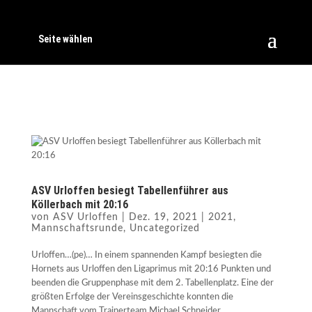
Seite wählen
ASV Urloffen besiegt Tabellenführer aus
Köllerbach mit 20:16
von
ASV Urloffen
|
Dez. 19, 2021
|
2021
,
Mannschaftsrunde
,
Uncategorized
Urloffen…(pe)… In einem spannenden Kampf besiegten die
Hornets aus Urloffen den Ligaprimus mit 20:16 Punkten und
beenden die Gruppenphase mit dem 2. Tabellenplatz. Eine der
größten Erfolge der Vereinsgeschichte konnten die
Mannschaft vom Trainerteam Michael Schneider,...