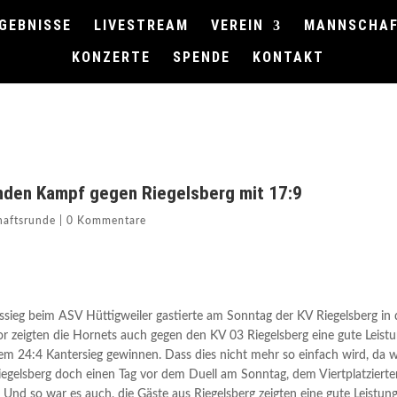
GEBNISSE
LIVESTREAM
VEREIN
MANNSCHA
KONZERTE
SPENDE
KONTAKT
enden Kampf gegen Riegelsberg mit 17:9
aftsrunde
|
0 Kommentare
ieg beim ASV Hüttigweiler gastierte am Sonntag der KV Riegelsberg in 
or zeigten die Hornets auch gegen den KV 03 Riegelsberg eine gute Leistu
 24:4 Kantersieg gewinnen. Dass dies nicht mehr so einfach wird, da 
 Riegelsberg doch einen Tag vor dem Duell am Sonntag, dem Viertplatziert
nd so war es auch, die Gäste aus Riegelsberg zeigten eine gute Leistun