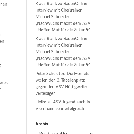
Klaus Blank
zu
BadenOnline
änen
Interview mit Cheftrainer
zu
Michael Schneider
.
„Nachwuchs macht dem ASV
Urloffen Mut für die Zukunft“
er
Klaus Blank
zu
BadenOnline
den
Interview mit Cheftrainer
Michael Schneider
„Nachwuchs macht dem ASV
Urloffen Mut für die Zukunft“
g
Peter Scheidt
zu
Die Hornets
wollen den 3. Tabellenplatz
er zu
gegen den ASV Hüttigweiler
Am
verteidigen
Heiko
zu
ASV Jugend auch in
im
Viernheim sehr erfolgreich
Archiv
Archiv