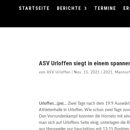
STARTSEITE
BERICHTE
TERMINE
ER
ASV Urloffen siegt in einem spann
von
ASV Urloffen
|
Nov. 15, 2021
|
2021
,
Mannsch
Urloffen…(pe)…
Zwei Tage nach dem 19:9 Auswärtss
Athletenhalle in Urloffen. Wie schon zwei Tage zuv
Den Vorrundenkampf konnten die Hornets mit einem
man sich auf Urloffens Seite einig, unterlagen die
aus Heusweiler nur hauchdünn mit 13:15 Punkten. U