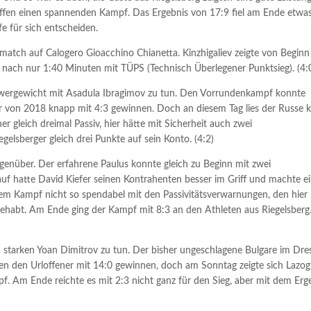
loffen einen spannenden Kampf. Das Ergebnis von 17:9 fiel am Ende etwa
e für sich entscheiden.
tmatch auf Calogero Gioacchino Chianetta. Kinzhigaliev zeigte von Beginn
 nach nur 1:40 Minuten mit TÜPS (Technisch Überlegener Punktsieg). (4:
hwergewicht mit Asadula Ibragimov zu tun. Den Vorrundenkampf konnte
 von 2018 knapp mit 4:3 gewinnen. Doch an diesem Tag lies der Russe k
er gleich dreimal Passiv, hier hätte mit Sicherheit auch zwei
elsberger gleich drei Punkte auf sein Konto. (4:2)
genüber. Der erfahrene Paulus konnte gleich zu Beginn mit zwei
f hatte David Kiefer seinen Kontrahenten besser im Griff und machte e
sem Kampf nicht so spendabel mit den Passivitätsverwarnungen, den hier
 gehabt. Am Ende ging der Kampf mit 8:3 an den Athleten aus Riegelsberg
 starken Yoan Dimitrov zu tun. Der bisher ungeschlagene Bulgare im Dre
n den Urloffener mit 14:0 gewinnen, doch am Sonntag zeigte sich Lazog
f. Am Ende reichte es mit 2:3 nicht ganz für den Sieg, aber mit dem Erg