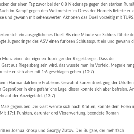
ecker, der einen Tag zuvor bei der 0:8 Niederlage gegen den starken Rum
. Auch im Kampf gegen den Weltmeister im Dress der Hornets lieferte er 
se und gewann mit sehenswerten Aktionen das Duell vorzeitig mit TÜPS
erten sich ein ausgeglichenes Duell. Bis eine Minute vor Schluss führte d
legte Jugendringer des ASV einen furiosen Schlussspurt ein und gewann 
 Monz einen der eigenen Topringer der Riegelsberger. Dass der
 Gast aus Riegelsberg sein wird, das wusste man im Vorfeld. Megerle ran
usste er sich aber mit 1:6 geschlagen geben. (10:7)
emi Harmandali keine Probleme. Gewohnt konzentriert ging der Urloffen
Gegenüber in eine gefährliche Lage, dieser konnte sich aber befreien. 
o auf der Anzeigetafel. (13:7)
Malz gegenüber. Der Gast wehrte sich nach Kräften, konnte dem Polen 
 Mit 17:1 Punkten, darunter drei Viererwertung, beendete Roman
itten Joshua Knosp und Georgiy Zlatov. Der Bulgare, der mehrfach