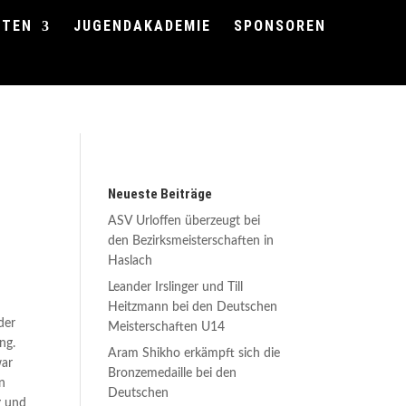
FTEN
JUGENDAKADEMIE
SPONSOREN
Neueste Beiträge
ASV Urloffen überzeugt bei
den Bezirksmeisterschaften in
Haslach
Leander Irslinger und Till
Heitzmann bei den Deutschen
der
Meisterschaften U14
ng.
Aram Shikho erkämpft sich die
war
Bronzemedaille bei den
en
Deutschen
g und