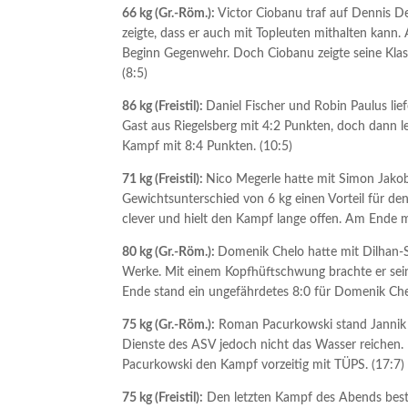
66 kg (Gr.-Röm.):
Victor Ciobanu traf auf Dennis D
zeigte, dass er auch mit Topleuten mithalten kann
Beginn Gegenwehr. Doch Ciobanu zeigte seine Klas
(8:5)
86 kg (Freistil):
Daniel Fischer und Robin Paulus lief
Gast aus Riegelsberg mit 4:2 Punkten, doch dann 
Kampf mit 8:4 Punkten. (10:5)
71 kg (Freistil):
Nico Megerle hatte mit Simon Jakob
Gewichtsunterschied von 6 kg einen Vorteil für den
clever und hielt den Kampf lange offen. Am Ende m
80 kg (Gr.-Röm.):
Domenik Chelo hatte mit Dilhan-S
Werke. Mit einem Kopfhüftschwung brachte er sein 
Ende stand ein ungefährdetes 8:0 für Domenik Chel
75 kg (Gr.-Röm.):
Roman Pacurkowski stand Jannik 
Dienste des ASV jedoch nicht das Wasser reichen.
Pacurkowski den Kampf vorzeitig mit TÜPS. (17:7)
75 kg (Freistil):
Den letzten Kampf des Abends bestr