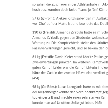
so sahen die Zuschauer in der Athletenhalle in Ur
hoch aus, konnten doch beide Teams je fünf Kämpf
57 kg (gr.-röm.):
Aleksei Kinzhigaliev traf im Auftak
wer Chef auf der Matte ist und beendete das Duell
130 kg (Freistil):
Armands Zvirbulis hatte es im Sc
Armands Zvirbulis gegen den Studentenweltmeister
Wertung zu. Die Kampfrichterin stellte den Urloffen
Passivverwarnungen gereicht, und so bekam der Rieg
61 kg (Freistil):
David Kiefer stand Moritz Paulus ge
Zweierwertungen punkten. Im weiteren Kampfverlau
guten Kampf. Leider war die Kampfrichterin in die
hätte der Gast in der zweiten Hälfte eine verdient
(4:4)
98 kg (Gr.-Röm.):
Lucas Lazogianis hatte es mit dem
der Riegelsberger konnte den Vorrundenkampf gege
top eingestellt und machte einen sehr starken Kamp
konnte man auf Urloffens Seite gut leben. (4:5)