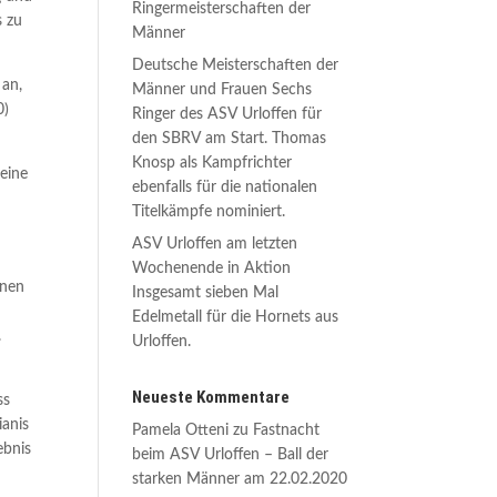
Ringermeisterschaften der
s zu
Männer
Deutsche Meisterschaften der
 an,
Männer und Frauen Sechs
0)
Ringer des ASV Urloffen für
den SBRV am Start. Thomas
Knosp als Kampfrichter
eine
ebenfalls für die nationalen
Titelkämpfe nominiert.
ASV Urloffen am letzten
Wochenende in Aktion
inen
Insgesamt sieben Mal
Edelmetall für die Hornets aus
.
Urloffen.
Neueste Kommentare
ss
ianis
Pamela Otteni
zu
Fastnacht
ebnis
beim ASV Urloffen – Ball der
starken Männer am 22.02.2020