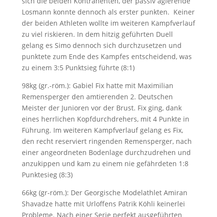
sich die beiden Kontrahenten, der passiv agierende
Losmann konnte dennoch als erster punkten. Keiner
der beiden Athleten wollte im weiteren Kampfverlauf
zu viel riskieren. In dem hitzig geführten Duell
gelang es Simo dennoch sich durchzusetzen und
punktete zum Ende des Kampfes entscheidend, was
zu einem 3:5 Punktsieg führte (8:1)
98kg (gr.-röm.): Gabiel Fix hatte mit Maximilian
Remensperger den amtierenden 2. Deutschen
Meister der Junioren vor der Brust. Fix ging, dank
eines herrlichen Kopfdurchdrehers, mit 4 Punkte in
Führung. Im weiteren Kampfverlauf gelang es Fix,
den recht reserviert ringenden Remensperger, nach
einer angeordneten Bodenlage durchzudrehen und
anzukippen und kam zu einem nie gefährdeten 1:8
Punktesieg (8:3)
66kg (gr-röm.): Der Georgische Modelathlet Amiran
Shavadze hatte mit Urloffens Patrik Köhli keinerlei
Probleme. Nach einer Serie perfekt ausgeführten