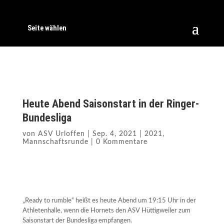
Seite wählen
Heute Abend Saisonstart in der Ringer-
Bundesliga
von
ASV Urloffen
|
Sep. 4, 2021
|
2021
,
Mannschaftsrunde
|
0 Kommentare
„Ready to rumble“ heißt es heute Abend um 19:15 Uhr in der
Athletenhalle, wenn die Hornets den ASV Hüttigweiler zum
Saisonstart der Bundesliga empfangen.