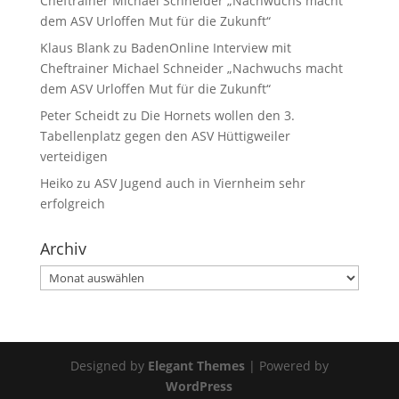
Cheftrainer Michael Schneider „Nachwuchs macht
dem ASV Urloffen Mut für die Zukunft“
Klaus Blank
zu
BadenOnline Interview mit
Cheftrainer Michael Schneider „Nachwuchs macht
dem ASV Urloffen Mut für die Zukunft“
Peter Scheidt
zu
Die Hornets wollen den 3.
Tabellenplatz gegen den ASV Hüttigweiler
verteidigen
Heiko
zu
ASV Jugend auch in Viernheim sehr
erfolgreich
Archiv
Archiv
Designed by
Elegant Themes
| Powered by
WordPress