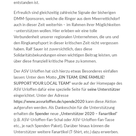
entstanden ist.
Erfreulich sind gleichzeitig zahlreiche Signale der bisherigen
DMM-Sponsoren, welche die Ringer aus dem Meerrettichdorf
auch in dieser Zeit weiterhin – im Rahmen ihrer Möglichkeiten
–unterstützen wollen. Hier erleben wir eine tolle
Verbundenheit unserer regionalen Unternehmen, die uns und
den Ringkampfsport in dieser kritischen Zeit nicht vergessen
haben. Ralf Sauer ist zuversichtlich, dass diese
Solidaritätsbekundungen einen wichtigen Beitrag leisten, um
über diese finanziell kritische Phase zu kommen.
Der ASV Urloffen hat sich hierzu etwas Besonderes einfallen
lassen: Unter dem Motto
„EIN TEAM; EINE FAMILIE!
SUPPORT YOUR LOCAL TEAM“
wurde auf der Homepage des
ASV Urloffen dafür eine spezielle Seite für
seine Unterstützer
eingerichtet. Unter der Adresse
https://www.asvurloffen.de/spende2020
kann diese Aktion
aufgerufen werden. Als Dankeschön für die Unterstützung
erhalten die
Spender
neue „
Unterstützer 2020 – Fanartikel
“
(z.B. ASV-Urloffen-Fan-Schal oder ASV-Urloffen-Fan-Tasse
etc., je nach Spenden-Paket). Darüber hinaus können die
Unterstützer weitere Fanartikel (T-Shirt, etc.) dazu erwerben.