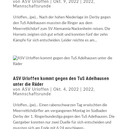
von
ASV Urloffen
|
Okt. 9, 2022
|
2022
,
Mannschaftsrunde
Urloffen…(pe)… Nach der hohen Niederlage im Derby gegen
den TuS Adelhausen mussten die Ringer aus dem
Meerrettichdorf zum SV Alemannia Nackenheim reisen. Die
Hornets zeigten sich gut erholt und konnten fünf der zehn
Kämpfe für sich entscheiden. Leider reichte es am...
ASV Urloffen kommt gegen den TuS Adelhausen
unter die Räder
von
ASV Urloffen
|
Okt. 4, 2022
|
2022
,
Mannschaftsrunde
Urloffen…(pe)… Einen rabenschwarzen Tag erwischten die
Meerrettichdörfler am vergangenen Montag im Südbaden
Derby der 1. Ringerbundesliga gegen den TuS Adelhausen. Die
Gastgeber konnten nur zwei Duelle für sich entscheiden und
mussten sich am Ende mit 6:24 geschlagen...