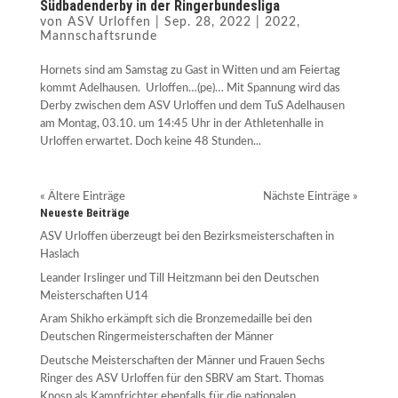
Südbadenderby in der Ringerbundesliga
von
ASV Urloffen
|
Sep. 28, 2022
|
2022
,
Mannschaftsrunde
Hornets sind am Samstag zu Gast in Witten und am Feiertag
kommt Adelhausen. Urloffen…(pe)… Mit Spannung wird das
Derby zwischen dem ASV Urloffen und dem TuS Adelhausen
am Montag, 03.10. um 14:45 Uhr in der Athletenhalle in
Urloffen erwartet. Doch keine 48 Stunden...
« Ältere Einträge
Nächste Einträge »
Neueste Beiträge
ASV Urloffen überzeugt bei den Bezirksmeisterschaften in
Haslach
Leander Irslinger und Till Heitzmann bei den Deutschen
Meisterschaften U14
Aram Shikho erkämpft sich die Bronzemedaille bei den
Deutschen Ringermeisterschaften der Männer
Deutsche Meisterschaften der Männer und Frauen Sechs
Ringer des ASV Urloffen für den SBRV am Start. Thomas
Knosp als Kampfrichter ebenfalls für die nationalen