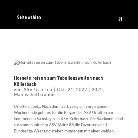
Seite wählen
Hornets reisen zum Tabellenzweiten nach
Köllerbach
von
ASV Urloffen
|
Okt. 21, 2022
|
2022
,
Mannschaftsrunde
Urloffen…(pe)… Nach dem Derbysieg am vergangenen
Wochenende geht es für die Ringer des ASV Urloffen am
kommenden Samstag zum KSV Köllerbach. Die Saarländer sind
zusammen mit dem ASV Mainz 88 die Favoriten der 1.
Bundesliga West und stehen momentan mit einer weißen...