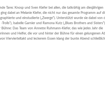
e Tarec Knosp und Sven Kiefer bei allen, die tatkräftig am diesjährigen
ging dabei an Melanie Kiefer, die nicht nur das gesamte Programm auf d
ographierte und einstudierte („Zwerge“). Unterstützt wurde sie dabei von 
-Trolls“), Isabelle Garnier und Ramona Kutz („Blues Brothers and Sisters“)
er Bühne: Das Team von Annette Ruhmann-Kiefer, das wie jedes Jahr die
erinnen und Helfer, die vor und hinter der Bühne für einen gelungenen 
 von Viervierteltakt und leckerem Essen klang der bunte Abend schließlic