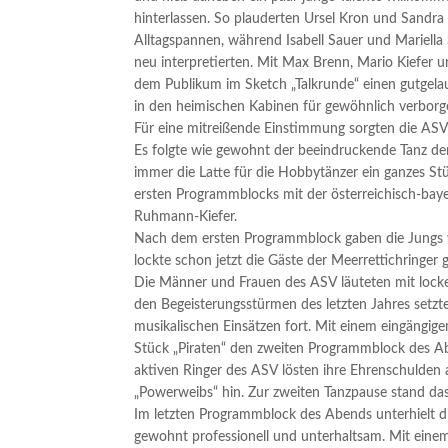
hinterlassen. So plauderten Ursel Kron und Sandra
Alltagspannen, während Isabell Sauer und Mariella
neu interpretierten. Mit Max Brenn, Mario Kiefer 
dem Publikum im Sketch „Talkrunde“ einen gutgelau
in den heimischen Kabinen für gewöhnlich verborge
Für eine mitreißende Einstimmung sorgten die ASV 
Es folgte wie gewohnt der beeindruckende Tanz de
immer die Latte für die Hobbytänzer ein ganzes S
ersten Programmblocks mit der österreichisch-bay
Ruhmann-Kiefer.
Nach dem ersten Programmblock gaben die Jungs vo
lockte schon jetzt die Gäste der Meerrettichringer 
Die Männer und Frauen des ASV läuteten mit lock
den Begeisterungsstürmen des letzten Jahres setzte
musikalischen Einsätzen fort. Mit einem eingängig
Stück „Piraten“ den zweiten Programmblock des Abe
aktiven Ringer des ASV lösten ihre Ehrenschulden 
„Powerweibs“ hin. Zur zweiten Tanzpause stand da
Im letzten Programmblock des Abends unterhielt 
gewohnt professionell und unterhaltsam. Mit eine