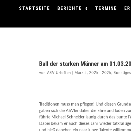
STARTSEITE
BERICHTE
TERMINE
ER
Ball der starken Männer am 01.03.2
von
ASV Urloffen
|
März 2, 2025
|
2025
,
Sonstige
Traditionen muss man pflegen! Und diesen Grundsa
gaben sich die ASVler daher die Ehre und luden zu
führte Michael Schneider launig durch das bunte
Dabei bekam er auch dieses Jahr wieder tatkräfti
und hieß daneben ein paar junge Talente willkomm