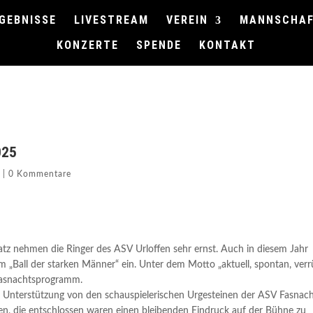
GEBNISSE
LIVESTREAM
VEREIN
MANNSCHA
KONZERTE
SPENDE
KONTAKT
025
s
|
0 Kommentare
tz nehmen die Ringer des ASV Urloffen sehr ernst. Auch in diesem Jahr
m „Ball der starken Männer“ ein. Unter dem Motto „aktuell, spontan, verr
 Fasnachtsprogramm.
ge Unterstützung von den schauspielerischen Urgesteinen der ASV Fasnac
en, die entschlossen waren einen bleibenden Eindruck auf der Bühne zu