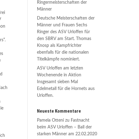
Ringermeisterschaften der
Männer
rei
Deutsche Meisterschaften der
V
Männer und Frauen Sechs
son
Ringer des ASV Urloffen für
den SBRV am Start. Thomas
s“.
Knosp als Kampfrichter
ebenfalls für die nationalen
es
Titelkämpfe nominiert.
e
ASV Urloffen am letzten
nd
Wochenende in Aktion
Insgesamt sieben Mal
Nach
Edelmetall für die Hornets aus
Urloffen.
m
ie
Neueste Kommentare
Pamela Otteni
zu
Fastnacht
beim ASV Urloffen – Ball der
starken Männer am 22.02.2020
ich