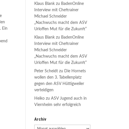
Klaus Blank
zu
BadenOnline
Interview mit Cheftrainer
ie
Michael Schneider
den
„Nachwuchs macht dem ASV
. Ein
Urloffen Mut für die Zukunft“
Klaus Blank
zu
BadenOnline
Abend
Interview mit Cheftrainer
h
Michael Schneider
„Nachwuchs macht dem ASV
Urloffen Mut für die Zukunft“
Peter Scheidt
zu
Die Hornets
wollen den 3. Tabellenplatz
gegen den ASV Hüttigweiler
verteidigen
Heiko
zu
ASV Jugend auch in
Viernheim sehr erfolgreich
Archiv
Archiv