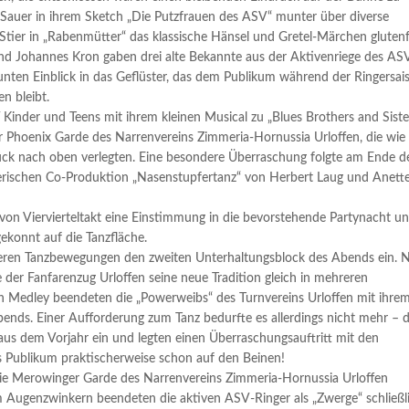
 Sauer in ihrem Sketch „Die Putzfrauen des ASV“ munter über diverse
 Stier in „Rabenmütter“ das klassische Hänsel und Gretel-Märchen glutenf
und Johannes Kron gaben drei alte Bekannte aus der Aktivenriege des AS
nten Einblick in das Geflüster, das dem Publikum während der Ringersai
n bleibt.
Kinder und Teens mit ihrem kleinen Musical zu „Blues Brothers and Sister
r Phoenix Garde des Narrenvereins Zimmeria-Hornussia Urloffen, die wie
tück nach oben verlegten. Eine besondere Überraschung folgte am Ende d
erischen Co-Produktion „Nasenstupfertanz“ von Herbert Laug und Anett
n Viervierteltakt eine Einstimmung in die bevorstehende Partynacht u
gekonnt auf die Tanzfläche.
eren Tanzbewegungen den zweiten Unterhaltungsblock des Abends ein. 
 der Fanfarenzug Urloffen seine neue Tradition gleich in mehreren
en Medley beendeten die „Powerweibs“ des Turnvereins Urloffen mit ihre
nds. Einer Aufforderung zum Tanz bedurfte es allerdings nicht mehr – d
aus dem Vorjahr ein und legten einen Überraschungsauftritt mit den
s Publikum praktischerweise schon auf den Beinen!
die Merowinger Garde des Narrenvereins Zimmeria-Hornussia Urloffen
m Augenzwinkern beendeten die aktiven ASV-Ringer als „Zwerge“ schließl